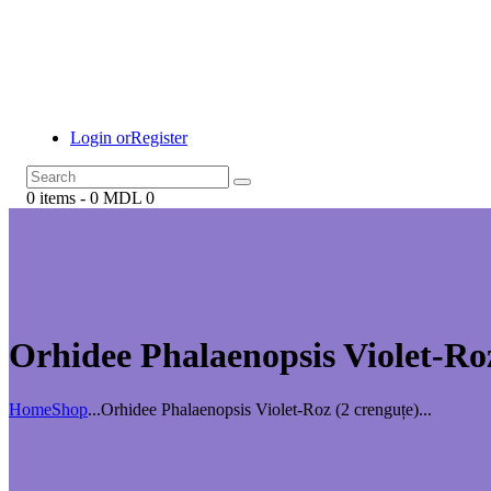
Login or
Register
0 items
-
0 MDL
0
Orhidee Phalaenopsis Violet-Roz
Home
Shop
...
Orhidee Phalaenopsis Violet-Roz (2 crenguțe)...