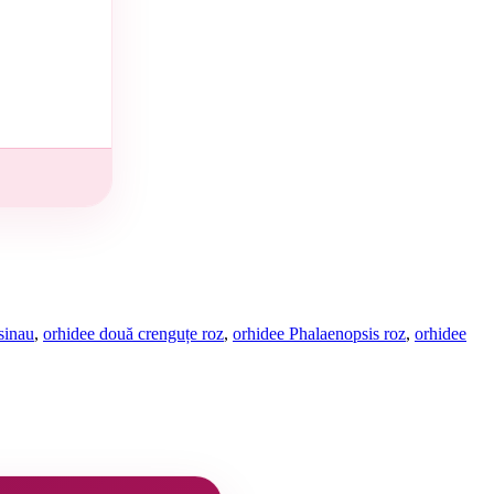
isinau
,
orhidee două crenguțe roz
,
orhidee Phalaenopsis roz
,
orhidee