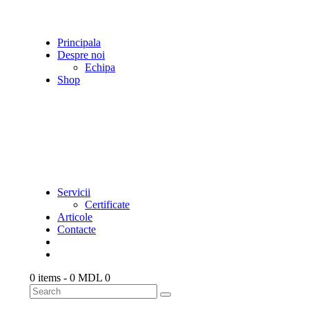
Principala
Despre noi
Echipa
Shop
Servicii
Certificate
Articole
Contacte
0 items
-
0 MDL
0