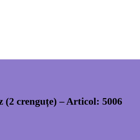
 (2 crenguțe) – Articol: 5006