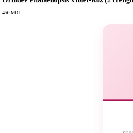
Orhidee Phalaenopsis Violet-Roz (2 crenguț
450
MDL
spe