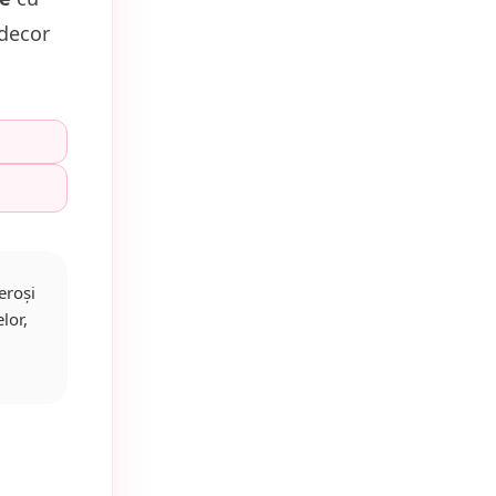
 decor
eroși
lor,