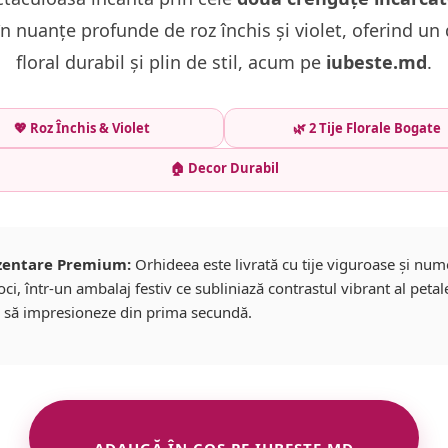
 în nuanțe profunde de roz închis și violet, oferind un
floral durabil și plin de stil, acum pe
iubeste.md
.
💖 Roz Închis & Violet
🌿 2 Tije Florale Bogate
🏠 Decor Durabil
zentare Premium:
Orhideea este livrată cu tije viguroase și num
ci, într-un ambalaj festiv ce subliniază contrastul vibrant al petale
 să impresioneze din prima secundă.