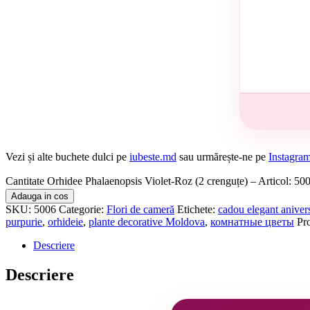
Vezi și alte buchete dulci pe
iubeste.md
sau urmărește-ne pe
Instagra
Cantitate Orhidee Phalaenopsis Violet-Roz (2 crenguțe) – Articol: 50
Adauga in cos
SKU:
5006
Categorie:
Flori de cameră
Etichete:
cadou elegant aniver
purpurie
,
orhideie
,
plante decorative Moldova
,
комнатные цветы
Pr
Descriere
Descriere