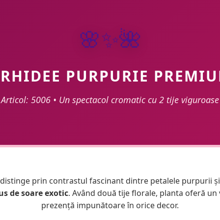
🌸✨🌺
RHIDEE PURPURIE PREMI
Articol: 5006 • Un spectacol cromatic cu 2 tije viguroase
istinge prin contrastul fascinant dintre petalele purpurii ș
us de soare exotic
. Având două tije florale, planta oferă u
prezență impunătoare în orice decor.