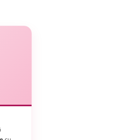
ă
te
cu