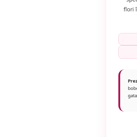
flori
Pre
bobo
gata