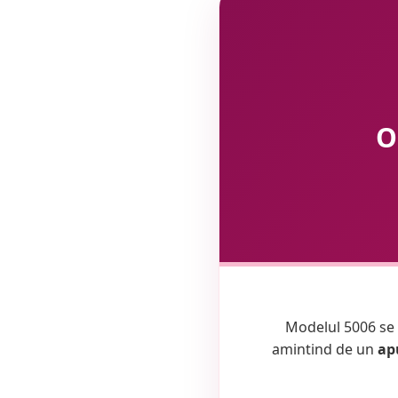
O
Modelul 5006 se d
amintind de un
ap