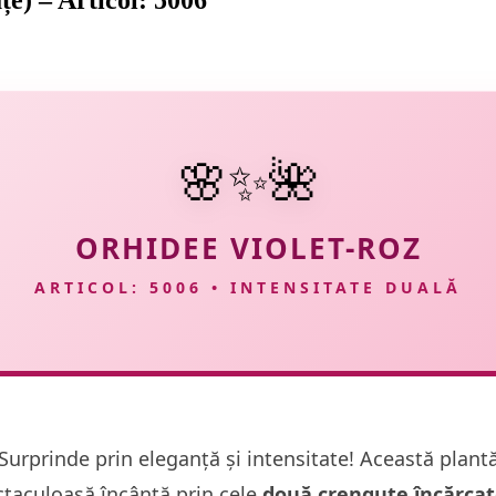
e) – Articol: 5006
🌸✨🌺
ORHIDEE VIOLET-ROZ
ARTICOL: 5006 • INTENSITATE DUALĂ
Surprinde prin eleganță și intensitate! Această plant
ctaculoasă încântă prin cele
două crenguțe încărca