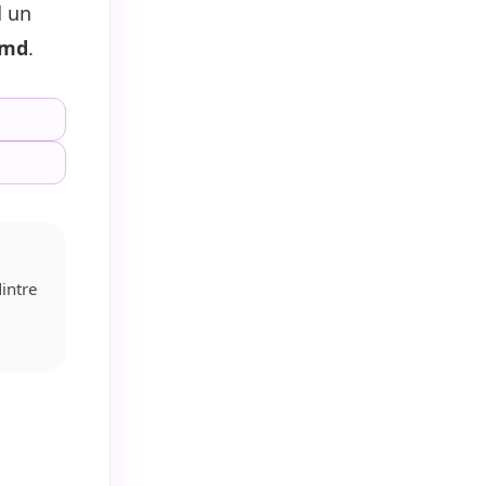
d un
.md
.
dintre