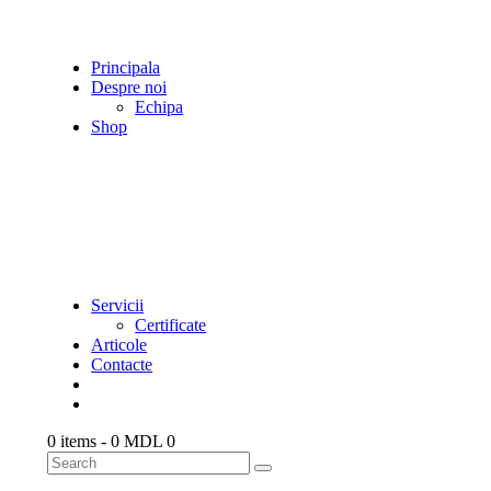
Principala
Despre noi
Echipa
Shop
Servicii
Certificate
Articole
Contacte
0 items
-
0 MDL
0