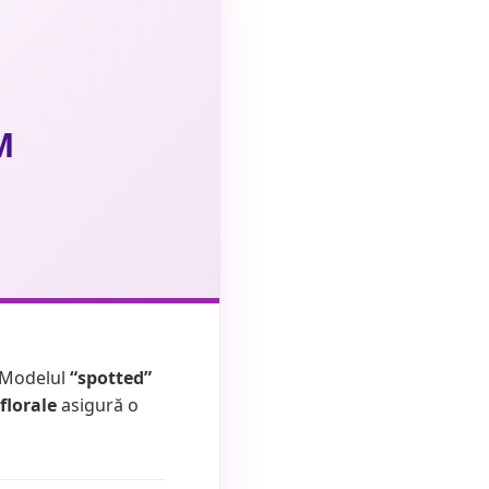
M
. Modelul
“spotted”
florale
asigură o