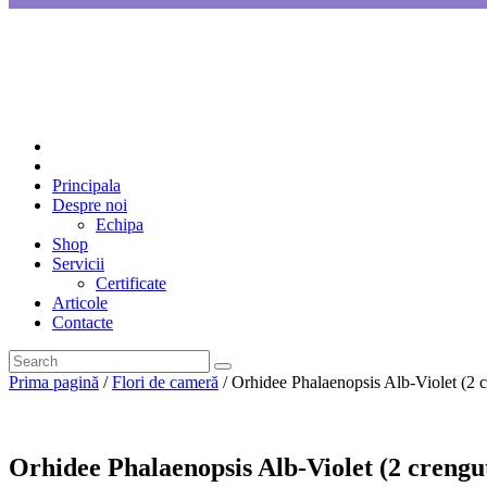
Principala
Despre noi
Echipa
Shop
Servicii
Certificate
Articole
Contacte
Prima pagină
/
Flori de cameră
/ Orhidee Phalaenopsis Alb-Violet (2 c
Orhidee Phalaenopsis Alb-Violet (2 crenguț