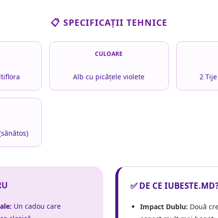
📋 SPECIFICAȚII TEHNICE
CULOARE
tiflora
Alb cu picățele violete
2 Tije
(sănătos)
RU
✅ DE CE IUBESTE.MD
ale:
Un cadou care
Impact Dublu:
Două cre