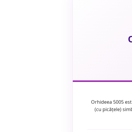
Orhideea 5005 este
(cu picățele) simb