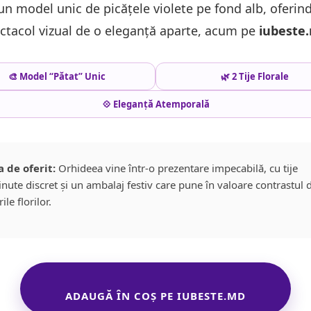
un model unic de picățele violete pe fond alb, oferin
ctacol vizual de o eleganță aparte, acum pe
iubeste
🎨 Model “Pătat” Unic
🌿 2 Tije Florale
💠 Eleganță Atemporală
 de oferit:
Orhideea vine într-o prezentare impecabilă, cu tije
inute discret și un ambalaj festiv care pune în valoare contrastul 
ile florilor.
ADAUGĂ ÎN COȘ PE IUBESTE.MD