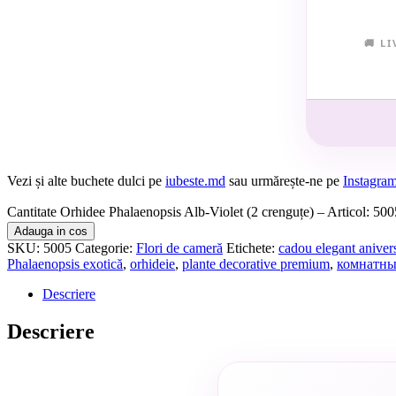
🚚 L
Vezi și alte buchete dulci pe
iubeste.md
sau urmărește-ne pe
Instagra
Cantitate Orhidee Phalaenopsis Alb-Violet (2 crenguțe) – Articol: 500
Adauga in cos
SKU:
5005
Categorie:
Flori de cameră
Etichete:
cadou elegant aniver
Phalaenopsis exotică
,
orhideie
,
plante decorative premium
,
комнатны
Descriere
Descriere