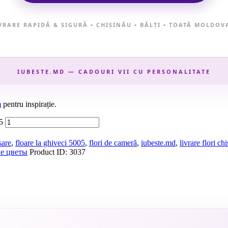
IVRARE RAPIDĂ & SIGURĂ • CHIȘINĂU • BĂLȚI • TOATĂ MOLDOVA
IUBESTE.MD — CADOURI VII CU PERSONALITATE
m
pentru inspirație.
5
sare
,
floare la ghiveci 5005
,
flori de cameră
,
iubeste.md
,
livrare flori ch
е цветы
Product ID:
3037