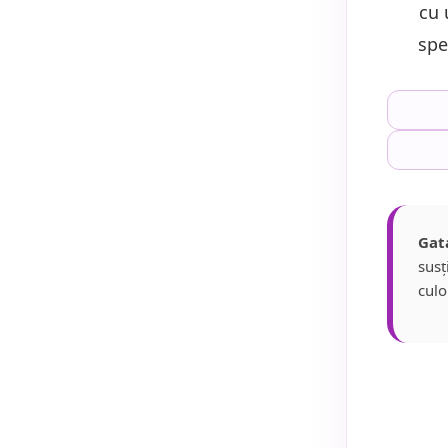
cu 
spe
Gata
susț
culor