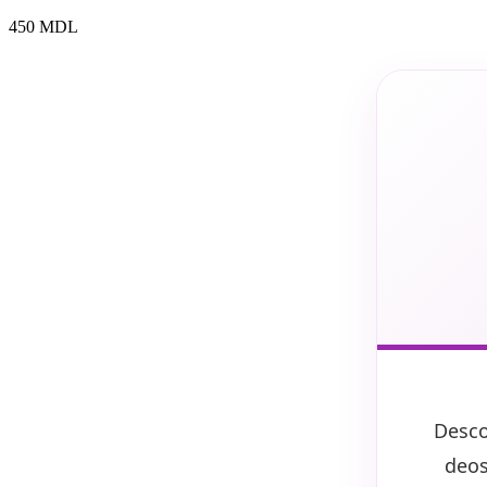
450
MDL
Desco
deos