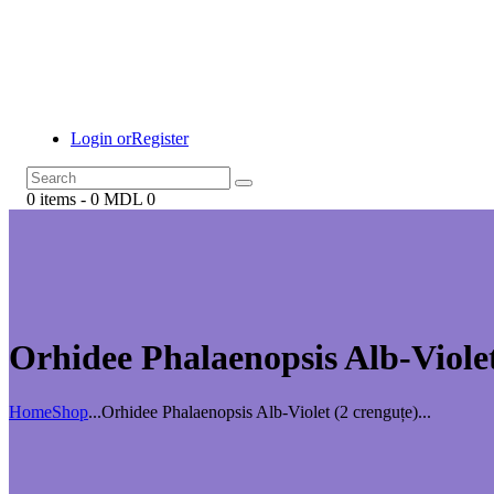
Login or
Register
0 items
-
0 MDL
0
Orhidee Phalaenopsis Alb-Violet
Home
Shop
...
Orhidee Phalaenopsis Alb-Violet (2 crenguțe)...