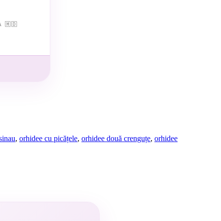
 🇲🇩
isinau
,
orhidee cu picățele
,
orhidee două crenguțe
,
orhidee