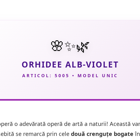
🌸✨🌿
ORHIDEE ALB-VIOLET
ARTICOL: 5005 • MODEL UNIC
peră o adevărată operă de artă a naturii! Această var
ebită se remarcă prin cele
două crenguțe bogate
în