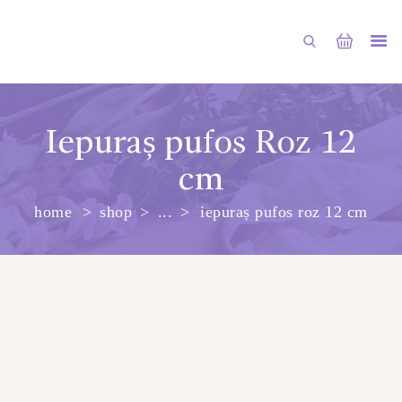
Iepuraș pufos Roz 12
cm
PRINCIPALA
home
shop
...
iepuraș pufos roz 12 cm
DESPRE NOI
SHOP
SERVICII
ARTICOLE
CONTACTE