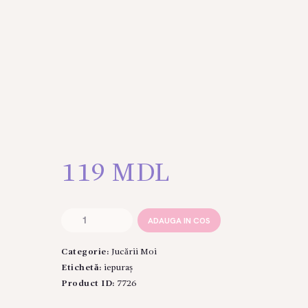
119
MDL
Cantitate
ADAUGA IN COS
Iepuraș
pufos
Categorie:
Jucării Moi
Roz
12
Etichetă:
iepuraș
cm
Product ID:
7726