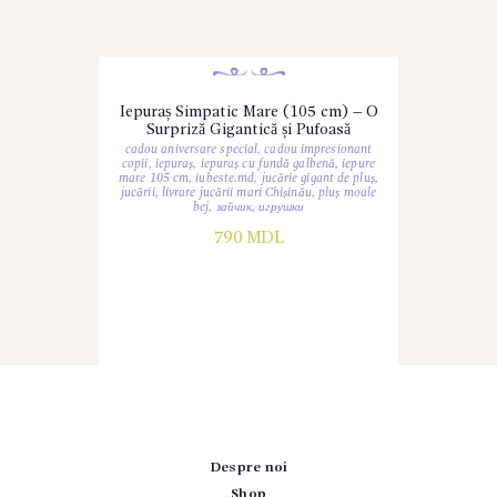
Iepuraș Simpatic Mare (105 cm) – O
Surpriză Gigantică și Pufoasă
cadou aniversare special
,
cadou impresionant
copii
,
iepuraș
,
iepuraș cu fundă galbenă
,
iepure
mare 105 cm
,
iubeste.md
,
jucărie gigant de pluș
,
jucării
,
livrare jucării mari Chișinău
,
pluș moale
bej
,
зайчик
,
игрушки
790
MDL
Despre noi
Shop