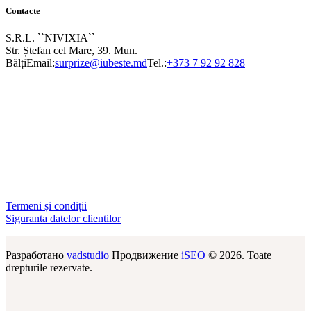
Contacte
S.R.L. ``NIVIXIA``
Str. Ștefan cel Mare, 39. Mun.
Bălți
Email:
surprize@iubeste.md
Tel.:
+373 7 92 92 828
Termeni și condiții
Siguranta datelor clientilor
Разработано
vadstudio
Продвижение
iSEO
© 2026. Toate
drepturile rezervate.