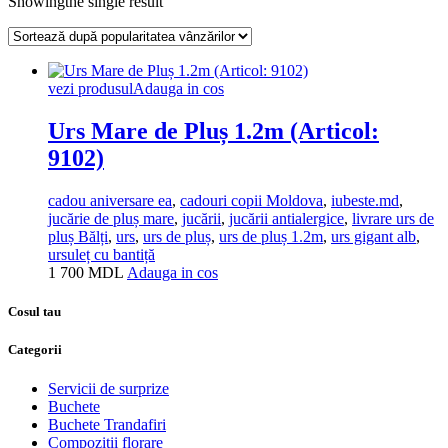
Showingthe single result
vezi produsul
Adauga in cos
Urs Mare de Pluș 1.2m (Articol:
9102)
cadou aniversare ea
,
cadouri copii Moldova
,
iubeste.md
,
jucărie de pluș mare
,
jucării
,
jucării antialergice
,
livrare urs de
pluș Bălți
,
urs
,
urs de pluș
,
urs de pluș 1.2m
,
urs gigant alb
,
ursuleț cu bantiță
1 700
MDL
Adauga in cos
Cosul tau
Categorii
Servicii de surprize
Buchete
Buchete Trandafiri
Compoziții florare