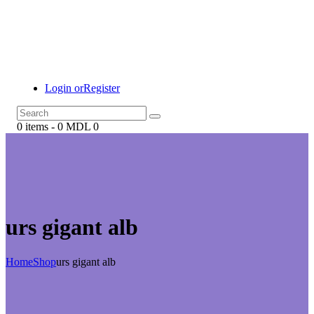
Login or
Register
0 items
-
0 MDL
0
urs gigant alb
Home
Shop
urs gigant alb