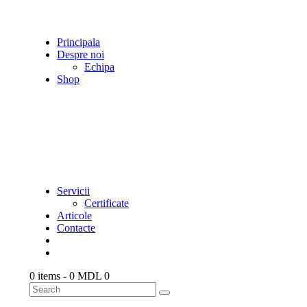
Principala
Despre noi
Echipa
Shop
Servicii
Certificate
Articole
Contacte
0 items
-
0 MDL
0