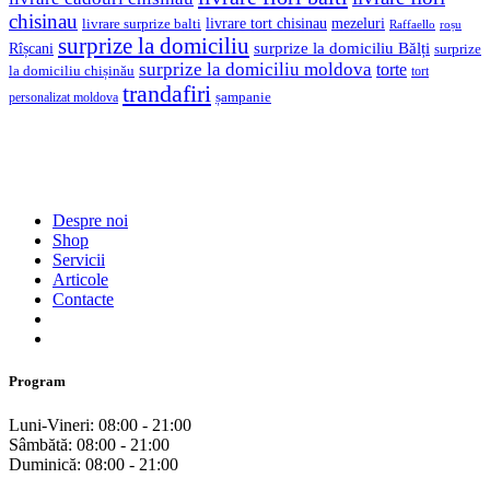
chisinau
livrare tort chisinau
mezeluri
livrare surprize balti
Raffaello
roșu
surprize la domiciliu
Rîșcani
surprize la domiciliu Bălți
surprize
surprize la domiciliu moldova
torte
la domiciliu chișinău
tort
trandafiri
șampanie
personalizat moldova
Despre noi
Shop
Servicii
Articole
Contacte
Program
Luni-Vineri: 08:00 - 21:00
Sâmbătă: 08:00 - 21:00
Duminică: 08:00 - 21:00