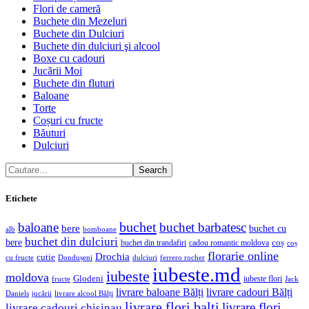
Flori de cameră
Buchete din Mezeluri
Buchete din Dulciuri
Buchete din dulciuri şi alcool
Boxe cu cadouri
Jucării Moi
Buchete din fluturi
Baloane
Torte
Coșuri cu fructe
Băuturi
Dulciuri
Search
Etichete
buchet
baloane
buchet barbatesc
bere
buchet cu
alb
bomboane
buchet din dulciuri
bere
coș
buchet din trandafiri
cadou romantic moldova
coș
florarie online
Drochia
cutie
cu fructe
Dondușeni
ferrero rocher
dulciuri
iubeste.md
iubeste
moldova
Glodeni
iubeste flori
fructe
Jack
livrare baloane Bălți
livrare cadouri Bălți
jucării
livrare alcool Bălți
Daniels
livrare flori balti
livrare flori
livrare cadouri chisinau