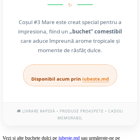
✨
Coșul #3 Mare este creat special pentru a
impresiona, fiind un
„buchet” comestibil
care aduce împreună arome tropicale și
momente de răsfăț dulce.
Disponibil acum prin
iubeste.md
🚚 LIVRARE RAPIDĂ • PRODUSE PROASPETE • CADOU
MEMORABIL
Vezi și alte buchete dulci pe
iubeste.md
sau urmărește-ne pe