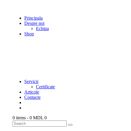
Principala
Despre noi
Echipa
Shop
Servicii
Certificate
Articole
Contacte
0 items
-
0 MDL
0