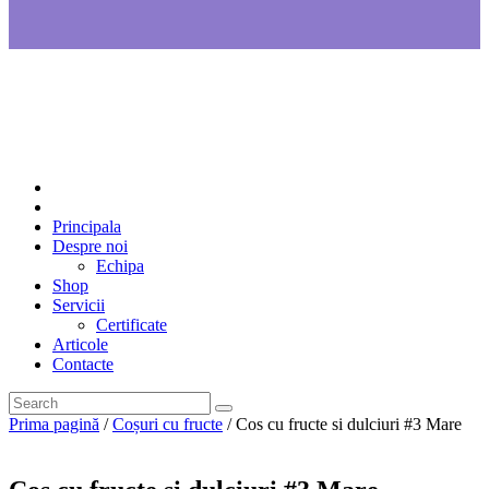
Principala
Despre noi
Echipa
Shop
Servicii
Certificate
Articole
Contacte
Prima pagină
/
Coșuri cu fructe
/ Cos cu fructe si dulciuri #3 Mare