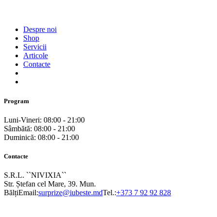
Despre noi
Shop
Servicii
Articole
Contacte
Program
Luni-Vineri: 08:00 - 21:00
Sâmbătă: 08:00 - 21:00
Duminică: 08:00 - 21:00
Contacte
S.R.L. ``NIVIXIA``
Str. Ștefan cel Mare, 39. Mun.
Bălți
Email:
surprize@iubeste.md
Tel.:
+373 7 92 92 828