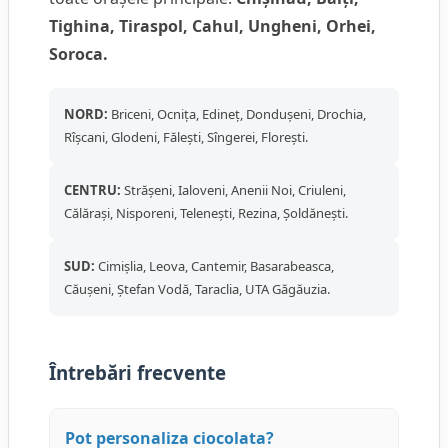
Tighina, Tiraspol, Cahul, Ungheni, Orhei,
Soroca.
NORD:
Briceni, Ocnița, Edineț, Dondușeni, Drochia,
Rîșcani, Glodeni, Fălești, Sîngerei, Florești.
CENTRU:
Strășeni, Ialoveni, Anenii Noi, Criuleni,
Călărași, Nisporeni, Telenești, Rezina, Șoldănești.
SUD:
Cimișlia, Leova, Cantemir, Basarabeasca,
Căușeni, Ștefan Vodă, Taraclia, UTA Găgăuzia.
Întrebări frecvente
Pot personaliza ciocolata?