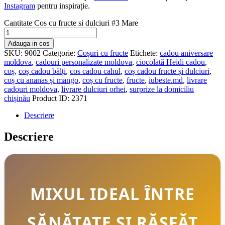
Instagram
pentru inspirație.
Cantitate Cos cu fructe si dulciuri #3 Mare
Adauga in cos
SKU:
9002
Categorie:
Coșuri cu fructe
Etichete:
cadou aniversare
moldova
,
cadouri personalizate moldova
,
ciocolată Heidi cadou
,
coș
,
coș cadou bălți
,
cos cadou cahul
,
coș cadou fructe și dulciuri
,
coș cu ananas și mango
,
coș cu fructe
,
fructe
,
iubeste.md
,
livrare
cadouri moldova
,
livrare dulciuri orhei
,
surprize la domiciliu
chișinău
Product ID:
2371
Descriere
Descriere
MIXUL IDEAL ÎNTRE
SĂNĂTATE ȘI RĂSFĂȚ