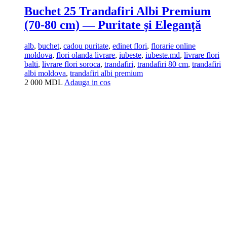
Buchet 25 Trandafiri Albi Premium
(70-80 cm) — Puritate și Eleganță
alb
,
buchet
,
cadou puritate
,
edinet flori
,
florarie online
moldova
,
flori olanda livrare
,
iubeste
,
iubeste.md
,
livrare flori
balti
,
livrare flori soroca
,
trandafiri
,
trandafiri 80 cm
,
trandafiri
albi moldova
,
trandafiri albi premium
2 000
MDL
Adauga in cos