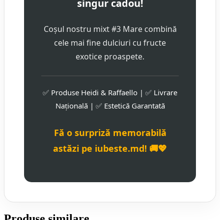
singur cadou!
Coșul nostru mixt #3 Mare combină
cele mai fine dulciuri cu fructe
exotice proaspete.
✅ Produse Heidi & Raffaello | ✅ Livrare
Națională | ✅ Estetică Garantată
Fă o surpriză memorabilă
astăzi pe iubeste.md! 🚚💖
Produse similare