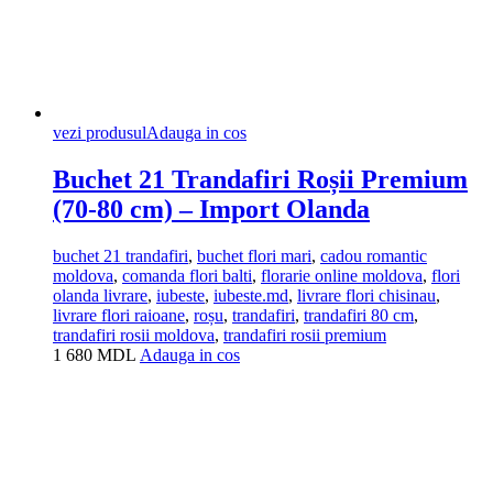
vezi produsul
Adauga in cos
Buchet 21 Trandafiri Roșii Premium
(70-80 cm) – Import Olanda
buchet 21 trandafiri
,
buchet flori mari
,
cadou romantic
moldova
,
comanda flori balti
,
florarie online moldova
,
flori
olanda livrare
,
iubeste
,
iubeste.md
,
livrare flori chisinau
,
livrare flori raioane
,
roșu
,
trandafiri
,
trandafiri 80 cm
,
trandafiri rosii moldova
,
trandafiri rosii premium
1 680
MDL
Adauga in cos