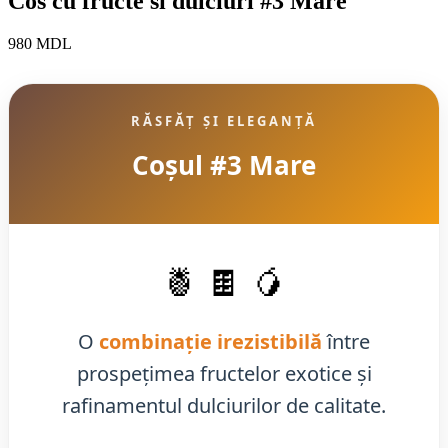
Cos cu fructe si dulciuri #3 Mare
980
MDL
RĂSFĂȚ ȘI ELEGANȚĂ
Coșul #3 Mare
🍍 🍫 🥭
O
combinație irezistibilă
între
prospețimea fructelor exotice și
rafinamentul dulciurilor de calitate.