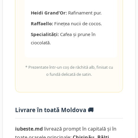
Heidi Grand’Or:
Rafinament pur.
Raffaello:
Finețea nucii de cocos.
Specialități:
Cafea și prune în
ciocolată.
* Prezentate într-un coș de răchită alb, finisat cu
o fundă delicată de satin.
Livrare în toată Moldova 🚚
iubeste.md
livrează prompt în capitală și în
toate orașele principale:
Chișinău, Bălți,