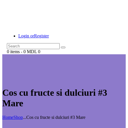
Login or
Register
0 items
-
0 MDL
0
Cos cu fructe si dulciuri #3
Mare
Home
Shop
...
Cos cu fructe si dulciuri #3 Mare