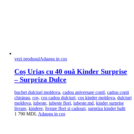
vezi produsul
Adauga in cos
Coș Uriaș cu 40 ouă Kinder Surprise
– Surpriza Dulce
buchet dulciuri moldova
,
cadou aniversare copil
,
cadou copii
chisinau
,
coș
,
cos cadou dulciuri
,
cos kinder moldova
,
dulciuri
moldova
,
iubeste
,
iubeste flori
,
iubeste.md
,
kinder surprise
livrare
,
kindere
,
livrare flori si cadouri
,
surpriza kinder balti
1 790
MDL
Adauga in cos