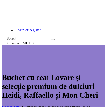
Login or
Register
0 items
-
0 MDL
0
Buchet cu ceai Lovare și
selecție premium de dulciuri
Heidi, Raffaello și Mon Cheri
Home
Shop
...
Buchet cu ceai Lovare și selecție premium de...