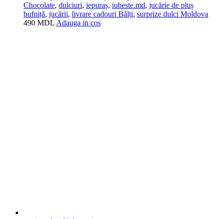
Chocolate
,
dulciuri
,
iepuraș
,
iubeste.md
,
jucărie de pluș
bufniță
,
jucării
,
livrare cadouri Bălți
,
surprize dulci Moldova
490
MDL
Adauga in cos