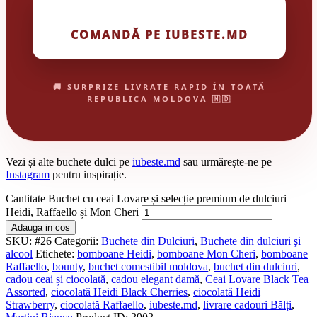
COMANDĂ PE IUBESTE.MD
🚚 SURPRIZE LIVRATE RAPID ÎN TOATĂ
REPUBLICA MOLDOVA 🇲🇩
Vezi și alte buchete dulci pe
iubeste.md
sau urmărește-ne pe
Instagram
pentru inspirație.
Cantitate Buchet cu ceai Lovare și selecție premium de dulciuri
Heidi, Raffaello și Mon Cheri
Adauga in cos
SKU:
#26
Categorii:
Buchete din Dulciuri
,
Buchete din dulciuri şi
alcool
Etichete:
bomboane Heidi
,
bomboane Mon Cheri
,
bomboane
Raffaello
,
bounty
,
buchet comestibil moldova
,
buchet din dulciuri
,
cadou ceai și ciocolată
,
cadou elegant damă
,
Ceai Lovare Black Tea
Assorted
,
ciocolată Heidi Black Cherries
,
ciocolată Heidi
Strawberry
,
ciocolată Raffaello
,
iubeste.md
,
livrare cadouri Bălți
,