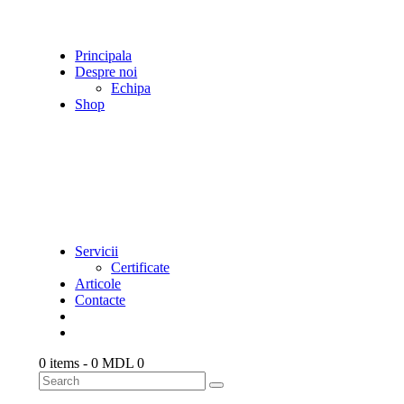
Principala
Despre noi
Echipa
Shop
Servicii
Certificate
Articole
Contacte
0 items
-
0 MDL
0