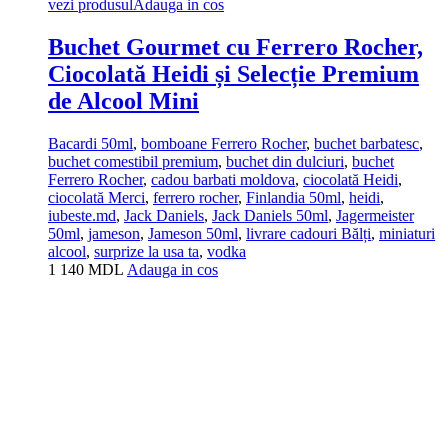
vezi produsul
Adauga in cos
Buchet Gourmet cu Ferrero Rocher,
Ciocolată Heidi și Selecție Premium
de Alcool Mini
Bacardi 50ml
,
bomboane Ferrero Rocher
,
buchet barbatesc
,
buchet comestibil premium
,
buchet din dulciuri
,
buchet
Ferrero Rocher
,
cadou barbati moldova
,
ciocolată Heidi
,
ciocolată Merci
,
ferrero rocher
,
Finlandia 50ml
,
heidi
,
iubeste.md
,
Jack Daniels
,
Jack Daniels 50ml
,
Jagermeister
50ml
,
jameson
,
Jameson 50ml
,
livrare cadouri Bălți
,
miniaturi
alcool
,
surprize la usa ta
,
vodka
1 140
MDL
Adauga in cos