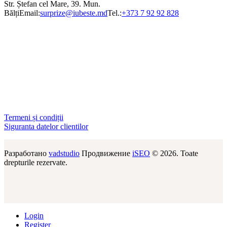
Str. Ștefan cel Mare, 39. Mun.
Bălți
Email:
surprize@iubeste.md
Tel.:
+373 7 92 92 828
Termeni și condiții
Siguranta datelor clientilor
Разработано
vadstudio
Продвижение
iSEO
© 2026. Toate
drepturile rezervate.
Login
Register