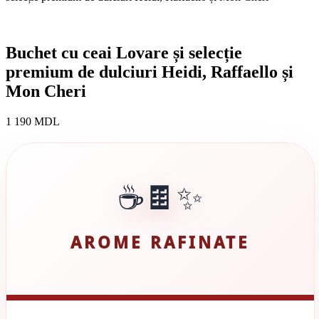
Buchet cu ceai Lovare și selecție
premium de dulciuri Heidi, Raffaello și
Mon Cheri
1 190
MDL
☕🍫✨
AROME RAFINATE