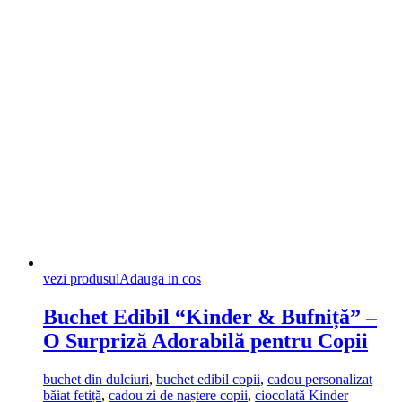
vezi produsul
Adauga in cos
Buchet Edibil “Kinder & Bufniță” –
O Surpriză Adorabilă pentru Copii
buchet din dulciuri
,
buchet edibil copii
,
cadou personalizat
băiat fetiță
,
cadou zi de naștere copii
,
ciocolată Kinder