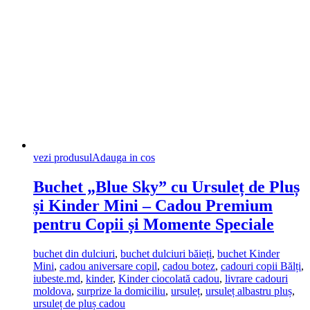
vezi produsul
Adauga in cos
Buchet „Blue Sky” cu Ursuleț de Pluș
și Kinder Mini – Cadou Premium
pentru Copii și Momente Speciale
buchet din dulciuri
,
buchet dulciuri băieți
,
buchet Kinder
Mini
,
cadou aniversare copil
,
cadou botez
,
cadouri copii Bălți
,
iubeste.md
,
kinder
,
Kinder ciocolată cadou
,
livrare cadouri
moldova
,
surprize la domiciliu
,
ursuleț
,
ursuleț albastru pluș
,
ursuleț de pluș cadou