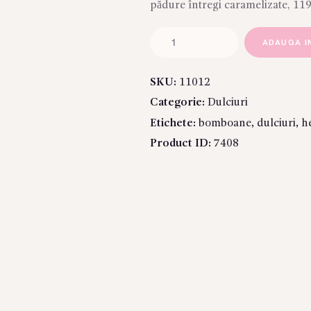
pădure întregi caramelizate, 11
Cantitate
ADAUGA I
Bomboane
HEIDI
SKU:
11012
Categorie:
Dulciuri
Etichete:
bomboane
,
dulciuri
,
he
Product ID:
7408