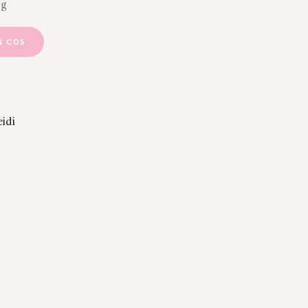
9g
N COS
idi