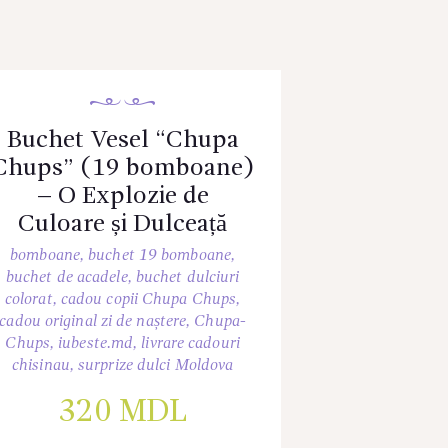
Buchet Vesel “Chupa
Chups” (19 bomboane)
– O Explozie de
Culoare și Dulceață
bomboane
,
buchet 19 bomboane
,
buchet de acadele
,
buchet dulciuri
colorat
,
cadou copii Chupa Chups
,
cadou original zi de naștere
,
Chupa-
Chups
,
iubeste.md
,
livrare cadouri
chisinau
,
surprize dulci Moldova
320
MDL