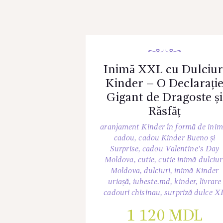
Inimă XXL cu Dulciur
Kinder – O Declarați
Gigant de Dragoste și
Răsfăț
aranjament Kinder în formă de ini
cadou
,
cadou Kinder Bueno și
Surprise
,
cadou Valentine's Day
Moldova
,
cutie
,
cutie inimă dulciur
Moldova
,
dulciuri
,
inimă Kinder
uriașă
,
iubeste.md
,
kinder
,
livrare
cadouri chisinau
,
surpriză dulce X
1 120
MDL