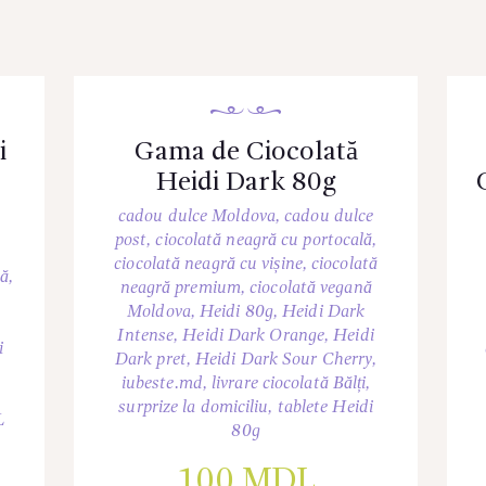
i
Gama de Ciocolată
e
Heidi Dark 80g
cadou dulce Moldova
,
cadou dulce
post
,
ciocolată neagră cu portocală
,
ciocolată neagră cu vișine
,
ciocolată
mă
,
neagră premium
,
ciocolată vegană
Moldova
,
Heidi 80g
,
Heidi Dark
Intense
,
Heidi Dark Orange
,
Heidi
i
Dark pret
,
Heidi Dark Sour Cherry
,
iubeste.md
,
livrare ciocolată Bălți
,
surprize la domiciliu
,
tablete Heidi
L
80g
100
MDL