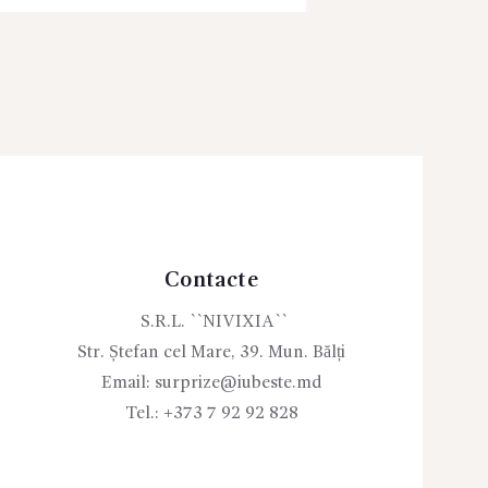
Contacte
S.R.L. ``NIVIXIA``
Str. Ștefan cel Mare, 39. Mun. Bălți
Email:
surprize@iubeste.md
Tel.:
+373 7 92 92 828