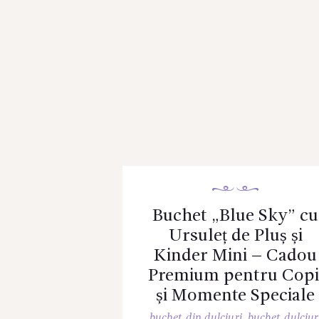
Buchet „Blue Sky” cu
Ursuleț de Pluș și
Kinder Mini – Cadou
Premium pentru Copi
și Momente Speciale
buchet din dulciuri
,
buchet dulciur