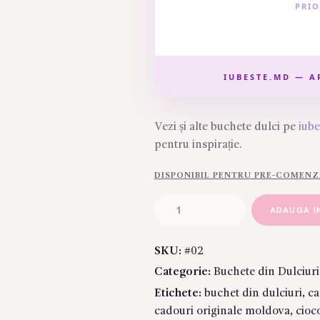
PRIO
IUBESTE.MD — A
Vezi și alte buchete dulci pe
iub
pentru inspirație.
DISPONIBIL PENTRU PRE-COMENZ
Cantitate
ADAUGA I
Buchet
din
SKU:
#02
dulciuri
Categorie:
Buchete din Dulciuri
"Milka
Moment"
Etichete:
buchet din dulciuri
,
ca
cadouri originale moldova
,
cioc