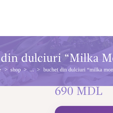
 din dulciuri “Milka 
e
shop
...
buchet din dulciuri “milka mo
690
MDL