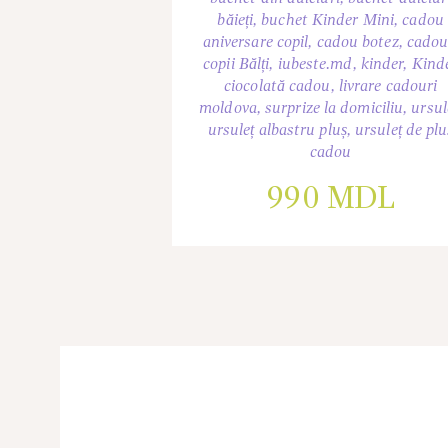
băieți
,
buchet Kinder Mini
,
cadou
aniversare copil
,
cadou botez
,
cadou
copii Bălți
,
iubeste.md
,
kinder
,
Kind
ciocolată cadou
,
livrare cadouri
moldova
,
surprize la domiciliu
,
ursul
ursuleț albastru pluș
,
ursuleț de plu
cadou
990
MDL