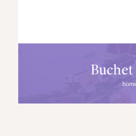
Buchet
hom
PRINCIPALA
DESPRE NOI
SHOP
SERVICII
ARTICOLE