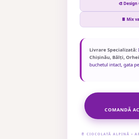
🎨 Design
🍫 Mix v
Livrare Specializată:
I
Chișinău, Bălți, Orhe
buchetul intact, gata pe
COMANDĂ AC
🥛 CIOCOLATĂ ALPINĂ • 