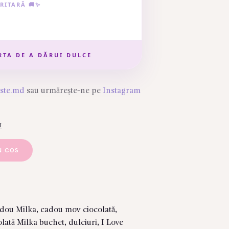
RITARĂ 🚚✨
RTA DE A DĂRUI DULCE
este.md
sau urmărește-ne pe
Instagram
I
N COS
dou Milka
,
cadou mov ciocolată
,
olată Milka buchet
,
dulciuri
,
I Love