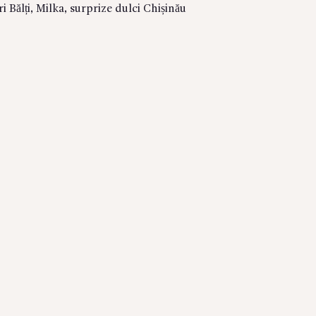
i Bălți
,
Milka
,
surprize dulci Chișinău