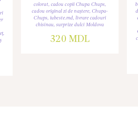
colorat
,
cadou copii Chupa Chups
,
b
cadou original zi de naștere
,
Chupa-
d
ri
Chups
,
iubeste.md
,
livrare cadouri
er
chisinau
,
surprize dulci Moldova
eț
,
320
MDL
c
ș