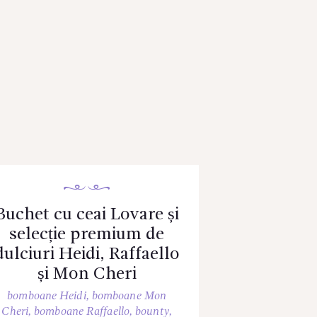
Buchet cu ceai Lovare și
selecție premium de
dulciuri Heidi, Raffaello
și Mon Cheri
bomboane Heidi
,
bomboane Mon
Cheri
,
bomboane Raffaello
,
bounty
,