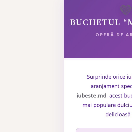

BUCHETUL “
OPERĂ DE A
Surprinde orice iu
aranjament spec
iubeste.md
, acest bu
mai populare dulciur
delicioasă 