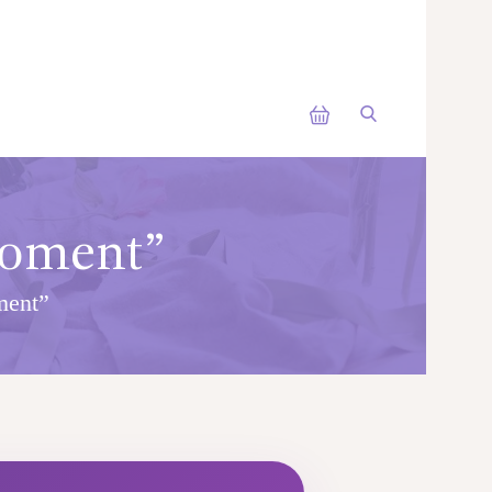
Moment”
ment”