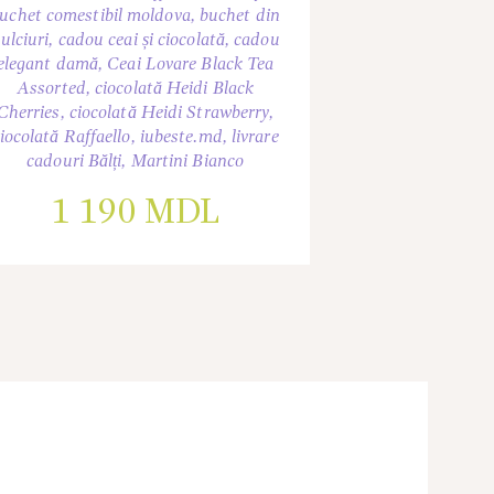
uchet comestibil moldova
,
buchet din
ulciuri
,
cadou ceai și ciocolată
,
cadou
elegant damă
,
Ceai Lovare Black Tea
Assorted
,
ciocolată Heidi Black
Cherries
,
ciocolată Heidi Strawberry
,
iocolată Raffaello
,
iubeste.md
,
livrare
cadouri Bălți
,
Martini Bianco
1 190
MDL