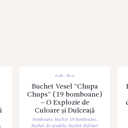
Buchet Vesel “Chupa
Chups” (19 bomboane)
– O Explozie de
i
Culoare și Dulceață
bomboane
,
buchet 19 bomboane
,
buchet de acadele
,
buchet dulciuri
i