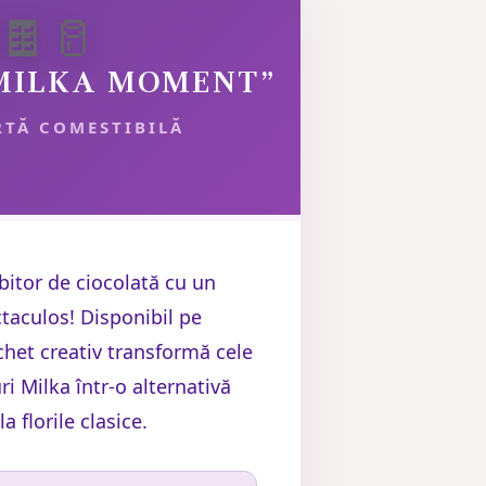
🍫🥛
MILKA MOMENT”
RTĂ COMESTIBILĂ
bitor de ciocolată cu un
taculos! Disponibil pe
chet creativ transformă cele
i Milka într-o alternativă
la florile clasice.