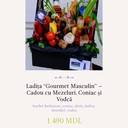
Ladița “Gourmet Masculin” –
Cadou cu Mezeluri, Coniac și
Vodcă
buchet barbatesc
,
coniac
,
divin
,
ladita
,
mezeluri
,
vodca
1 490
MDL