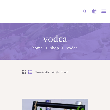
vodca
home
shop
vodca
PRINCIPALA
DESPRE NOI
SHOP
Showingthe single result
SERVICII
ARTICOLE
CONTACTE