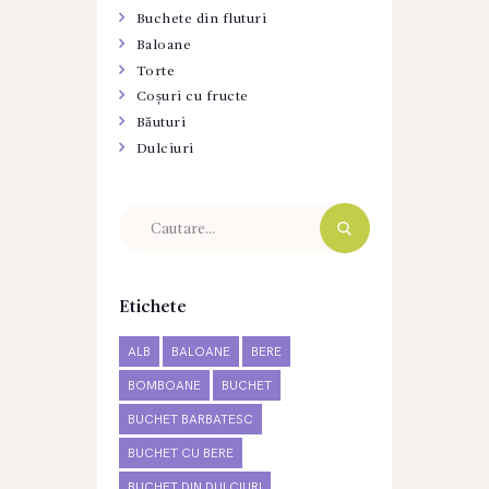
Buchete din fluturi
Baloane
Torte
Coșuri cu fructe
Băuturi
Dulciuri
Etichete
ALB
BALOANE
BERE
BOMBOANE
BUCHET
BUCHET BARBATESC
BUCHET CU BERE
BUCHET DIN DULCIURI