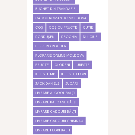
BUCHET DIN TRANDAFIRI
CADOU ROMANTIC MOLDOVA
COȘ
COȘ CU FRUCTE
CUTIE
DONDUȘENI
DROCHIA
DULCIURI
FERRERO ROCHER
FLORARIE ONLINE MOLDOVA
FRUCTE
GLODENI
IUBESTE
IUBESTE.MD
IUBESTE FLORI
JACK DANIELS
JUCĂRII
LIVRARE ALCOOL BĂLȚI
LIVRARE BALOANE BĂLȚI
LIVRARE CADOURI BĂLȚI
LIVRARE CADOURI CHISINAU
LIVRARE FLORI BALTI