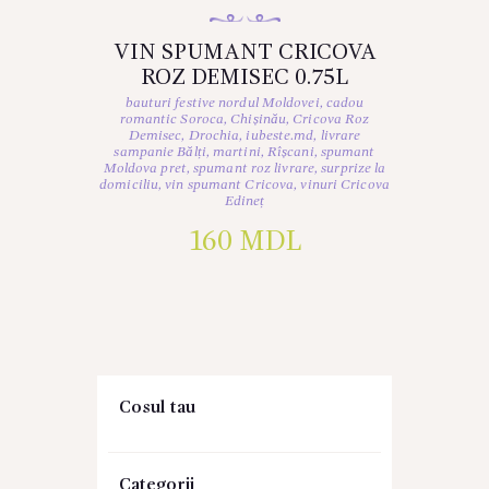
VIN SPUMANT CRICOVA
ROZ DEMISEC 0.75L
bauturi festive nordul Moldovei
,
cadou
romantic Soroca
,
Chișinău
,
Cricova Roz
Demisec
,
Drochia
,
iubeste.md
,
livrare
sampanie Bălți
,
martini
,
Rîșcani
,
spumant
Moldova pret
,
spumant roz livrare
,
surprize la
domiciliu
,
vin spumant Cricova
,
vinuri Cricova
Edineț
160
MDL
Cosul tau
Categorii