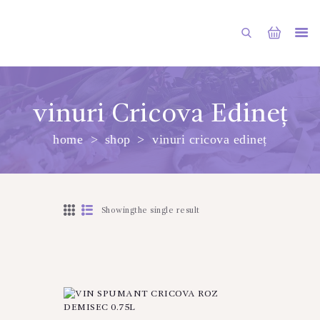
vinuri Cricova Edineț
home
shop
vinuri cricova edineț
PRINCIPALA
DESPRE NOI
SHOP
Showingthe single result
SERVICII
ARTICOLE
CONTACTE