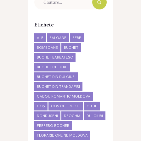
Etichete
ALB
BALOANE
BERE
BOMBOANE
BUCHET
BUCHET BARBATESC
BUCHET CU BERE
BUCHET DIN DULCIURI
BUCHET DIN TRANDAFIRI
CADOU ROMANTIC MOLDOVA
COȘ
COȘ CU FRUCTE
CUTIE
DONDUȘENI
DROCHIA
DULCIURI
FERRERO ROCHER
FLORARIE ONLINE MOLDOVA