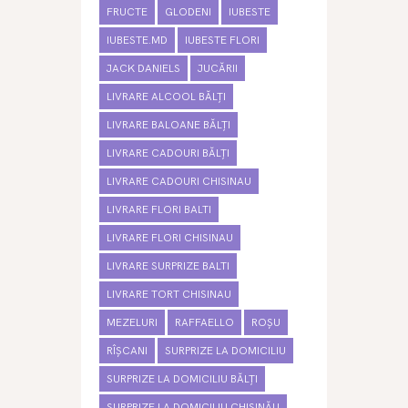
FRUCTE
GLODENI
IUBESTE
IUBESTE.MD
IUBESTE FLORI
JACK DANIELS
JUCĂRII
LIVRARE ALCOOL BĂLȚI
LIVRARE BALOANE BĂLȚI
LIVRARE CADOURI BĂLȚI
LIVRARE CADOURI CHISINAU
LIVRARE FLORI BALTI
LIVRARE FLORI CHISINAU
LIVRARE SURPRIZE BALTI
LIVRARE TORT CHISINAU
MEZELURI
RAFFAELLO
ROȘU
RÎȘCANI
SURPRIZE LA DOMICILIU
SURPRIZE LA DOMICILIU BĂLȚI
SURPRIZE LA DOMICILIU CHIȘINĂU