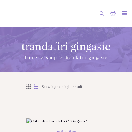
trandafiri gingasie
home
shop
trandafiri gingasie
PRINCIPALA
DESPRE NOI
SHOP
Showingthe single result
SERVICII
ARTICOLE
CONTACTE