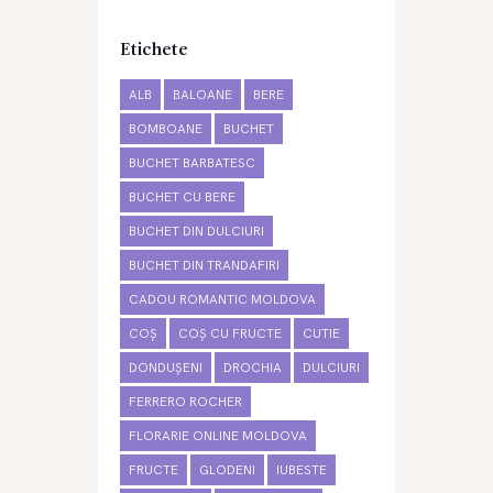
Etichete
ALB
BALOANE
BERE
BOMBOANE
BUCHET
BUCHET BARBATESC
BUCHET CU BERE
BUCHET DIN DULCIURI
BUCHET DIN TRANDAFIRI
CADOU ROMANTIC MOLDOVA
COȘ
COȘ CU FRUCTE
CUTIE
DONDUȘENI
DROCHIA
DULCIURI
FERRERO ROCHER
FLORARIE ONLINE MOLDOVA
FRUCTE
GLODENI
IUBESTE