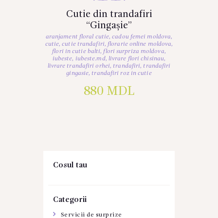
Cutie din trandafiri
“Gingașie”
aranjament floral cutie
,
cadou femei moldova
,
cutie
,
cutie trandafiri
,
florarie online moldova
,
flori in cutie balti
,
flori surpriza moldova
,
iubeste
,
iubeste.md
,
livrare flori chisinau
,
livrare trandafiri orhei
,
trandafiri
,
trandafiri
gingasie
,
trandafiri roz in cutie
880
MDL
Cosul tau
Categorii
Servicii de surprize