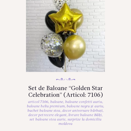
Set de Baloane “Golden Star
Celebration” (Articol: 7106)
articol 7106
,
baloane
,
baloane confetti auriu
,
baloane heliu premium
,
baloane negru și auriu
,
buchet baloane stea
,
decor aniversare bărbați
,
decor petrecere elegant
,
livrare baloane Bălți
,
set baloane stea aurie
,
surprize la domiciliu
moldova