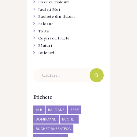
Boxe cu cadouri
Jucării Moi
Buchete din fluturi
Baloane
Torte
Coșuri cu fructe
Băuturi
Dulciuri
Etichete
ALB
BALOANE
BERE
BOMBOANE
BUCHET
BUCHET BARBATESC