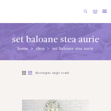
set baloane stea aurie
home
shop
set baloane stea aurie
PRINCIPALA
DESPRE NOI
SHOP
Showingthe single result
SERVICII
ARTICOLE
CONTACTE