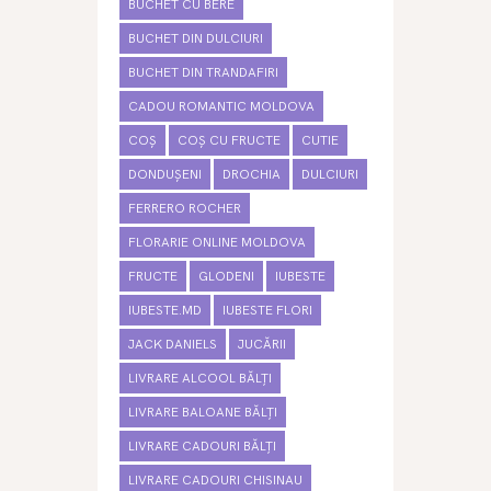
BUCHET CU BERE
BUCHET DIN DULCIURI
BUCHET DIN TRANDAFIRI
CADOU ROMANTIC MOLDOVA
COȘ
COȘ CU FRUCTE
CUTIE
DONDUȘENI
DROCHIA
DULCIURI
FERRERO ROCHER
FLORARIE ONLINE MOLDOVA
FRUCTE
GLODENI
IUBESTE
IUBESTE.MD
IUBESTE FLORI
JACK DANIELS
JUCĂRII
LIVRARE ALCOOL BĂLȚI
LIVRARE BALOANE BĂLȚI
LIVRARE CADOURI BĂLȚI
LIVRARE CADOURI CHISINAU