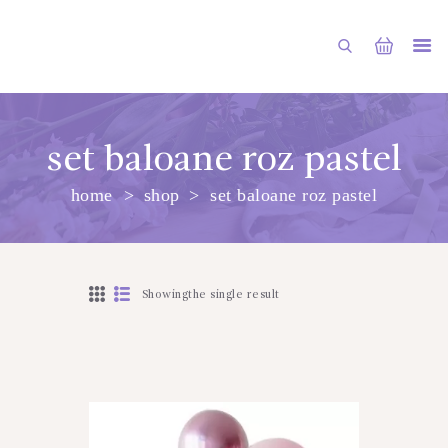
set baloane roz pastel
home
shop
set baloane roz pastel
PRINCIPALA
DESPRE NOI
SHOP
Showingthe single result
SERVICII
ARTICOLE
CONTACTE