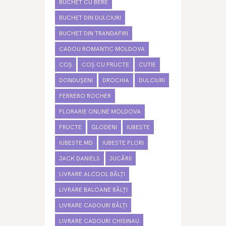
BUCHET CU BERE
BUCHET DIN DULCIURI
BUCHET DIN TRANDAFIRI
CADOU ROMANTIC MOLDOVA
COȘ
COȘ CU FRUCTE
CUTIE
DONDUȘENI
DROCHIA
DULCIURI
FERRERO ROCHER
FLORARIE ONLINE MOLDOVA
FRUCTE
GLODENI
IUBESTE
IUBESTE.MD
IUBESTE FLORI
JACK DANIELS
JUCĂRII
LIVRARE ALCOOL BĂLȚI
LIVRARE BALOANE BĂLȚI
LIVRARE CADOURI BĂLȚI
LIVRARE CADOURI CHISINAU