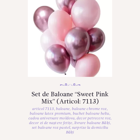
Set de Baloane “Sweet Pink
Mix” (Articol: 7113)
articol 7113
,
baloane
,
baloane chrome roz
,
baloane latex premium
,
buchet baloane heliu
,
cadou aniversare moldova
,
decor petrecere roz
,
decor zi de naștere fetițe
,
livrare baloane Bălți
,
set baloane roz pastel
,
surprize la domiciliu
Bălți