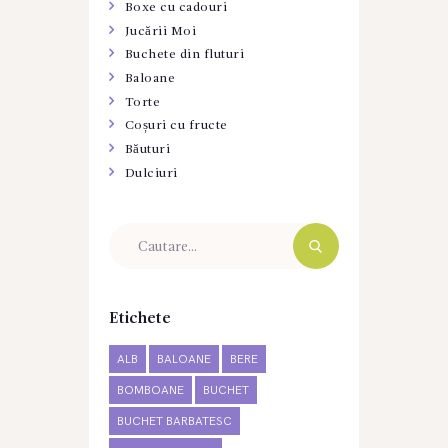
Boxe cu cadouri
Jucării Moi
Buchete din fluturi
Baloane
Torte
Coșuri cu fructe
Băuturi
Dulciuri
Etichete
ALB
BALOANE
BERE
BOMBOANE
BUCHET
BUCHET BARBATESC