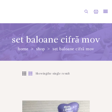
set baloane cifră mov
home
shop
set baloane cifră mov
PRINCIPALA
DESPRE NOI
SHOP
Showingthe single result
SERVICII
ARTICOLE
CONTACTE