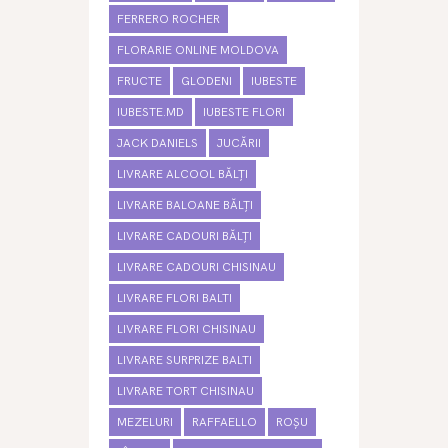
FERRERO ROCHER
FLORARIE ONLINE MOLDOVA
FRUCTE
GLODENI
IUBESTE
IUBESTE.MD
IUBESTE FLORI
JACK DANIELS
JUCĂRII
LIVRARE ALCOOL BĂLȚI
LIVRARE BALOANE BĂLȚI
LIVRARE CADOURI BĂLȚI
LIVRARE CADOURI CHISINAU
LIVRARE FLORI BALTI
LIVRARE FLORI CHISINAU
LIVRARE SURPRIZE BALTI
LIVRARE TORT CHISINAU
MEZELURI
RAFFAELLO
ROȘU