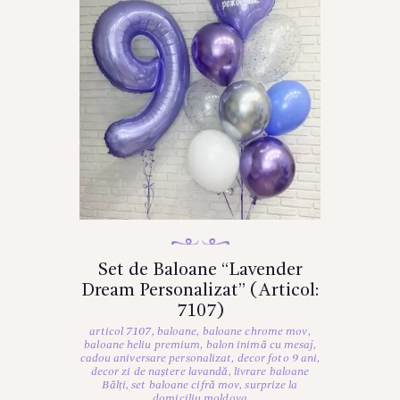
Set de Baloane “Lavender
Dream Personalizat” (Articol:
7107)
articol 7107
,
baloane
,
baloane chrome mov
,
baloane heliu premium
,
balon inimă cu mesaj
,
cadou aniversare personalizat
,
decor foto 9 ani
,
decor zi de naștere lavandă
,
livrare baloane
Bălți
,
set baloane cifră mov
,
surprize la
domiciliu moldova