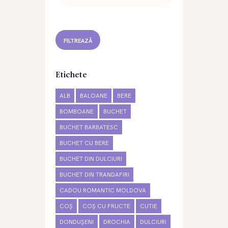
FILTREAZĂ
Etichete
ALB
BALOANE
BERE
BOMBOANE
BUCHET
BUCHET BARBATESC
BUCHET CU BERE
BUCHET DIN DULCIURI
BUCHET DIN TRANDAFIRI
CADOU ROMANTIC MOLDOVA
COȘ
COȘ CU FRUCTE
CUTIE
DONDUȘENI
DROCHIA
DULCIURI