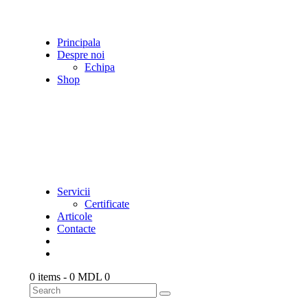
Principala
Despre noi
Echipa
Shop
Servicii
Certificate
Articole
Contacte
0 items
-
0 MDL
0