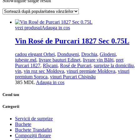
Showingthe single result
vezi produsul
Adauga in cos
Vin Rosé de Purcari 1827 Sec 0.75L
cadou elegant Orhei
,
Dondușeni
,
Drochia
,
Glodeni
,
iubeste.md
,
livrare bauturi Edineț
,
livrare vin Bălți
,
pret
Purcari 1827
,
Rîșcani
,
Rosé de Purcari
,
surprize la domiciliu
,
vin
,
vin roz sec Moldova
,
vinuri premiate Moldova
,
vinuri
premium Soroca
,
vinuri Purcari Chișinău
385
MDL
Adauga in cos
Cosul tau
Categorii
Servicii de surprize
Buchete
Buchete Trandafiri
Compoziții florare