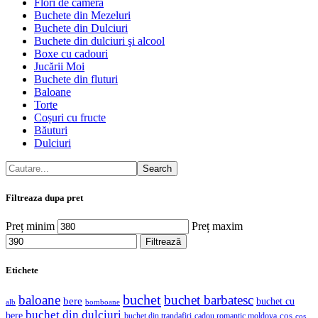
Flori de cameră
Buchete din Mezeluri
Buchete din Dulciuri
Buchete din dulciuri şi alcool
Boxe cu cadouri
Jucării Moi
Buchete din fluturi
Baloane
Torte
Coșuri cu fructe
Băuturi
Dulciuri
Search
Filtreaza dupa pret
Preț minim
Preț maxim
Filtrează
Etichete
buchet
baloane
buchet barbatesc
bere
buchet cu
alb
bomboane
buchet din dulciuri
bere
coș
buchet din trandafiri
cadou romantic moldova
coș