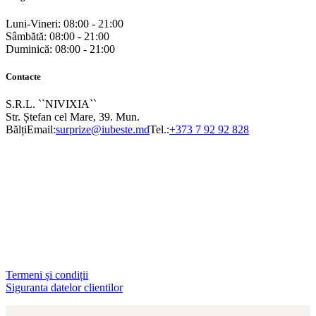
Luni-Vineri: 08:00 - 21:00
Sâmbătă: 08:00 - 21:00
Duminică: 08:00 - 21:00
Contacte
S.R.L. ``NIVIXIA``
Str. Ștefan cel Mare, 39. Mun.
Bălți
Email:
surprize@iubeste.md
Tel.:
+373 7 92 92 828
Termeni și condiții
Siguranta datelor clientilor