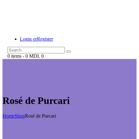
Login or
Register
0 items
-
0 MDL
0
Rosé de Purcari
Home
Shop
Rosé de Purcari