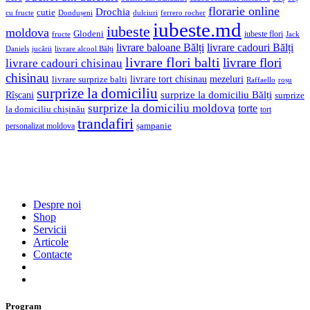
florarie online
Drochia
cutie
cu fructe
Dondușeni
ferrero rocher
dulciuri
iubeste.md
iubeste
moldova
Glodeni
iubeste flori
fructe
Jack
livrare baloane Bălți
livrare cadouri Bălți
jucării
livrare alcool Bălți
Daniels
livrare flori balti
livrare flori
livrare cadouri chisinau
chisinau
livrare tort chisinau
mezeluri
livrare surprize balti
Raffaello
roșu
surprize la domiciliu
Rîșcani
surprize la domiciliu Bălți
surprize
surprize la domiciliu moldova
torte
la domiciliu chișinău
tort
trandafiri
șampanie
personalizat moldova
Despre noi
Shop
Servicii
Articole
Contacte
Program