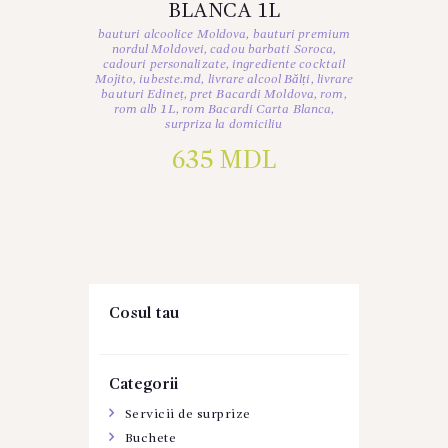
BLANCA 1L
bauturi alcoolice Moldova
,
bauturi premium
nordul Moldovei
,
cadou barbati Soroca
,
cadouri personalizate
,
ingrediente cocktail
Mojito
,
iubeste.md
,
livrare alcool Bălți
,
livrare
bauturi Edineț
,
pret Bacardi Moldova
,
rom
,
rom alb 1L
,
rom Bacardi Carta Blanca
,
surpriza la domiciliu
635
MDL
Cosul tau
Categorii
Servicii de surprize
Buchete