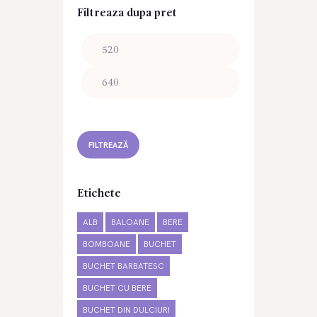
Filtreaza dupa pret
Preț
Preț
minim
maxim
FILTREAZĂ
Etichete
ALB
BALOANE
BERE
BOMBOANE
BUCHET
BUCHET BARBATESC
BUCHET CU BERE
BUCHET DIN DULCIURI