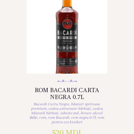
ROM BACARDI CARTA
NEGRA 0.7L
Bacardi Carta Negra
,
băuturi spirtoase
premium
,
cadou aniversare bărbați
,
cadou
băutură bărbați
,
iubeste.md
,
livrare alcool
Bălți
,
rom
,
rom Bacardi
,
rom negru 0.7l
,
rom
pentru cocktailuri
520
MDL