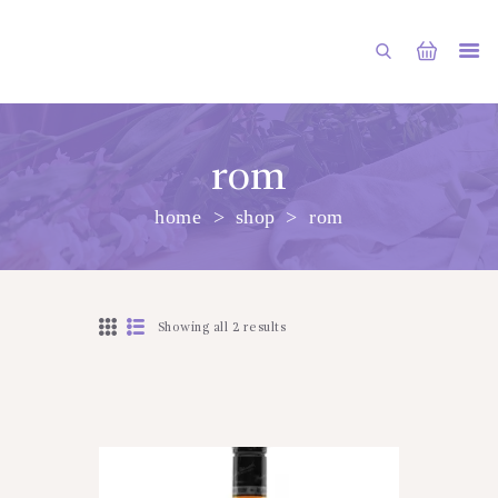
rom
home
shop
rom
PRINCIPALA
DESPRE NOI
SHOP
Showing all 2 results
SERVICII
ARTICOLE
CONTACTE