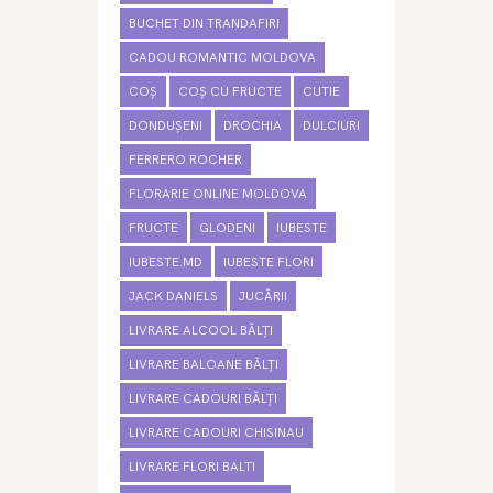
BUCHET DIN TRANDAFIRI
CADOU ROMANTIC MOLDOVA
COȘ
COȘ CU FRUCTE
CUTIE
DONDUȘENI
DROCHIA
DULCIURI
FERRERO ROCHER
FLORARIE ONLINE MOLDOVA
FRUCTE
GLODENI
IUBESTE
IUBESTE.MD
IUBESTE FLORI
JACK DANIELS
JUCĂRII
LIVRARE ALCOOL BĂLȚI
LIVRARE BALOANE BĂLȚI
LIVRARE CADOURI BĂLȚI
LIVRARE CADOURI CHISINAU
LIVRARE FLORI BALTI