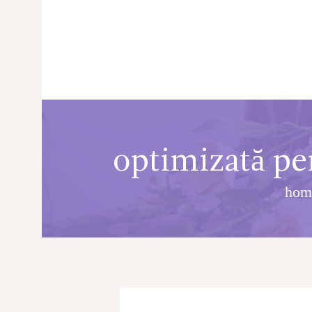
optimizată pen
hom
PRINCIPALA
DESPRE NOI
SHOP
SERVICII
ARTICOLE