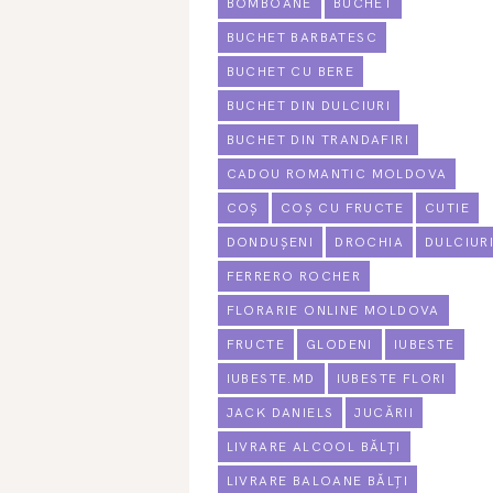
BOMBOANE
BUCHET
BUCHET BARBATESC
BUCHET CU BERE
BUCHET DIN DULCIURI
BUCHET DIN TRANDAFIRI
CADOU ROMANTIC MOLDOVA
COȘ
COȘ CU FRUCTE
CUTIE
DONDUȘENI
DROCHIA
DULCIUR
FERRERO ROCHER
FLORARIE ONLINE MOLDOVA
FRUCTE
GLODENI
IUBESTE
IUBESTE.MD
IUBESTE FLORI
JACK DANIELS
JUCĂRII
LIVRARE ALCOOL BĂLȚI
LIVRARE BALOANE BĂLȚI