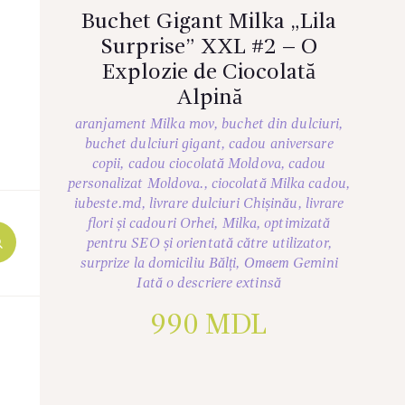
Buchet Gigant Milka „Lila
Surprise” XXL #2 – O
Explozie de Ciocolată
Alpină
aranjament Milka mov
,
buchet din dulciuri
,
buchet dulciuri gigant
,
cadou aniversare
copii
,
cadou ciocolată Moldova
,
cadou
personalizat Moldova.
,
ciocolată Milka cadou
,
iubeste.md
,
livrare dulciuri Chișinău
,
livrare
flori și cadouri Orhei
,
Milka
,
optimizată
pentru SEO și orientată către utilizator
,
surprize la domiciliu Bălți
,
Ответ Gemini
Iată o descriere extinsă
990
MDL