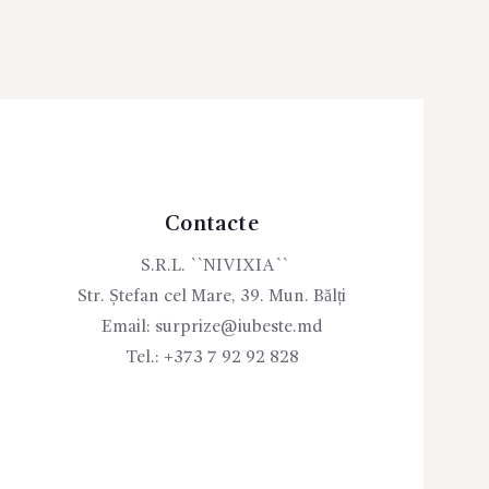
Contacte
S.R.L. ``NIVIXIA``
Str. Ștefan cel Mare, 39. Mun. Bălți
Email:
surprize@iubeste.md
Tel.:
+373 7 92 92 828