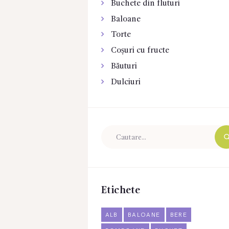
Buchete din fluturi
Baloane
Torte
Coșuri cu fructe
Băuturi
Dulciuri
Etichete
ALB
BALOANE
BERE