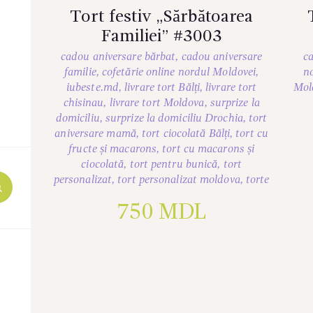
Tort festiv „Sărbătoarea
Familiei” #3003
cadou aniversare bărbat
,
cadou aniversare
ca
familie
,
cofetărie online nordul Moldovei
,
n
iubeste.md
,
livrare tort Bălți
,
livrare tort
Mol
chisinau
,
livrare tort Moldova
,
surprize la
domiciliu
,
surprize la domiciliu Drochia
,
tort
aniversare mamă
,
tort ciocolată Bălți
,
tort cu
fructe și macarons
,
tort cu macarons și
ciocolată
,
tort pentru bunică
,
tort
personalizat
,
tort personalizat moldova
,
torte
750
MDL