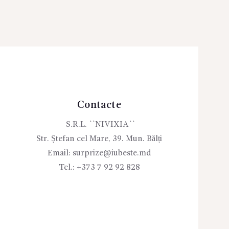
Contacte
S.R.L. ``NIVIXIA``
Str. Ștefan cel Mare, 39. Mun. Bălți
Email:
surprize@iubeste.md
Tel.:
+373 7 92 92 828