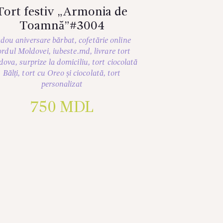
Tort festiv „Armonia de
Toamnă”#3004
dou aniversare bărbat
,
cofetărie online
ordul Moldovei
,
iubeste.md
,
livrare tort
dova
,
surprize la domiciliu
,
tort ciocolată
Bălți
,
tort cu Oreo și ciocolată
,
tort
personalizat
750
MDL