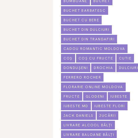
BOMBOANE
BUCHET
BUCHET BARBATESC
BUCHET CU BERE
BUCHET DIN DULCIURI
BUCHET DIN TRANDAFIRI
CADOU ROMANTIC MOLDOVA
COȘ
COȘ CU FRUCTE
CUTIE
DONDUȘENI
DROCHIA
DULCIUR
FERRERO ROCHER
FLORARIE ONLINE MOLDOVA
FRUCTE
GLODENI
IUBESTE
IUBESTE.MD
IUBESTE FLORI
JACK DANIELS
JUCĂRII
LIVRARE ALCOOL BĂLȚI
LIVRARE BALOANE BĂLȚI