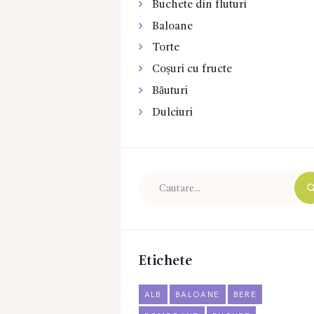
Buchete din fluturi
Baloane
Torte
Coșuri cu fructe
Băuturi
Dulciuri
Etichete
ALB
BALOANE
BERE