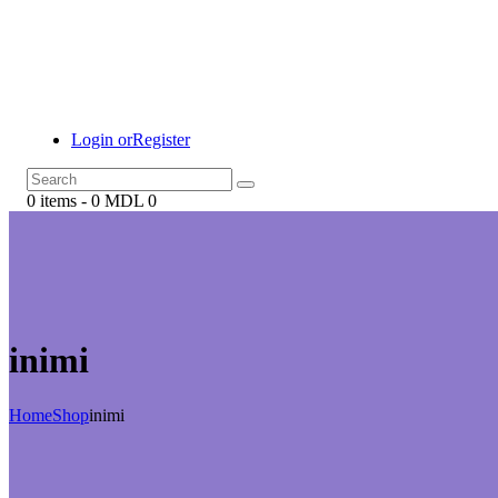
Login or
Register
0 items
-
0 MDL
0
inimi
Home
Shop
inimi