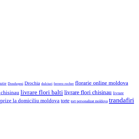
florarie online moldova
Drochia
utie
Dondușeni
ferrero rocher
dulciuri
livrare flori balti
livrare flori chisinau
 chisinau
livrare
trandafiri
rprize la domiciliu moldova
torte
tort personalizat moldova