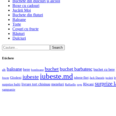
Buchete din dulciuri şi alcool
Boxe cu cadouri
Jucării Moi
Buchete din fluturi
Baloane
Torte
Coșuri cu fructe
Băuturi
Dulciuri
Search
Etichete
buchet
baloane
buchet barbatesc
bere
buchet cu bere
alb
bomboane
iubeste.md
iubeste
Glodeni
iubeste flori
fructe
jucării
l
Jack Daniels
surprize 
livrare tort chisinau
mezeluri
Rîșcani
surprize balti
Raffaello
roșu
șampanie