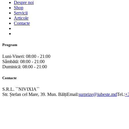
Despre noi
Shop
Servicii
Articole
Contacte
Program
Luni-Vineri: 08:00 - 21:00
Sâmbătă: 08:00 - 21:00
Duminică: 08:00 - 21:00
Contacte
S.R.L. ``NIVIXIA``
Str. Ștefan cel Mare, 39. Mun. Bălți
Email:
surprize@iubeste.md
Tel.:
+