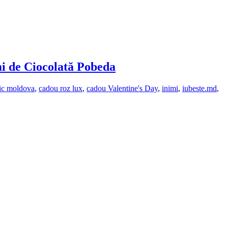
i de Ciocolată Pobeda
ic moldova
,
cadou roz lux
,
cadou Valentine's Day
,
inimi
,
iubeste.md
,