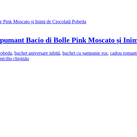
pumant Bacio di Bolle Pink Moscato și Inim
Pobeda
,
buchet aniversare iubită
,
buchet cu șampanie roz
,
cadou romant
miciliu chișinău