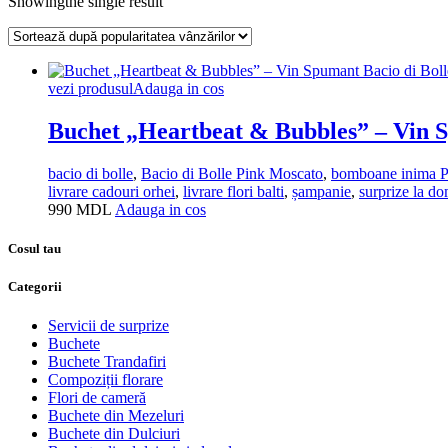
Showingthe single result
vezi produsul
Adauga in cos
Buchet „Heartbeat & Bubbles” – Vin S
bacio di bolle
,
Bacio di Bolle Pink Moscato
,
bomboane inima 
livrare cadouri orhei
,
livrare flori balti
,
șampanie
,
surprize la do
990
MDL
Adauga in cos
Cosul tau
Categorii
Servicii de surprize
Buchete
Buchete Trandafiri
Compoziții florare
Flori de cameră
Buchete din Mezeluri
Buchete din Dulciuri