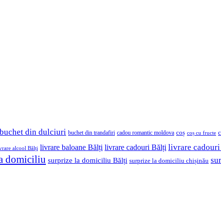
buchet din dulciuri
coș
buchet din trandafiri
cadou romantic moldova
c
coș cu fructe
livrare cadouri
livrare baloane Bălți
livrare cadouri Bălți
ivrare alcool Bălți
la domiciliu
su
surprize la domiciliu Bălți
surprize la domiciliu chișinău