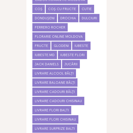
COȘ
COȘ CU FRUCTE
CUTIE
DONDUȘENI
DROCHIA
DULCIURI
FERRERO ROCHER
FLORARIE ONLINE MOLDOVA
FRUCTE
GLODENI
IUBESTE
IUBESTE.MD
IUBESTE FLORI
JACK DANIELS
JUCĂRII
LIVRARE ALCOOL BĂLȚI
LIVRARE BALOANE BĂLȚI
LIVRARE CADOURI BĂLȚI
LIVRARE CADOURI CHISINAU
LIVRARE FLORI BALTI
LIVRARE FLORI CHISINAU
LIVRARE SURPRIZE BALTI