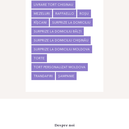
LIVRARE TORT CHISINAU
MEZELURI
RAFFAELLO
ROȘU
RÎȘCANI
SURPRIZE LA DOMICILIU
SURPRIZE LA DOMICILIU BĂLȚI
SURPRIZE LA DOMICILIU CHIȘINĂU
SURPRIZE LA DOMICILIU MOLDOVA
TORTE
TORT PERSONALIZAT MOLDOVA
TRANDAFIRI
ȘAMPANIE
Despre noi