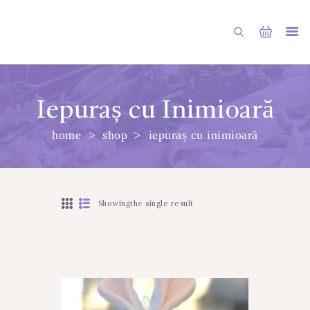
Iepuraș cu Inimioară
home
shop
iepuraș cu inimioară
PRINCIPALA
DESPRE NOI
SHOP
Showingthe single result
SERVICII
ARTICOLE
CONTACTE