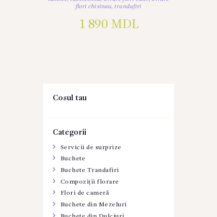
flori chisinau
,
trandafiri
1 890
MDL
Cosul tau
Categorii
Servicii de surprize
Buchete
Buchete Trandafiri
Compoziții florare
Flori de cameră
Buchete din Mezeluri
Buchete din Dulciuri