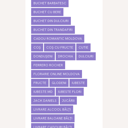
BUCHET BARBATESC
BUCHET CU BERE
BUCHET DIN DULCIURI
BUCHET DIN TRANDAFIRI
CADOU ROMANTIC MOLDOVA
COȘ
COȘ CU FRUCTE
CUTIE
DONDUȘENI
DROCHIA
DULCIURI
FERRERO ROCHER
FLORARIE ONLINE MOLDOVA
FRUCTE
GLODENI
IUBESTE
IUBESTE.MD
IUBESTE FLORI
JACK DANIELS
JUCĂRII
LIVRARE ALCOOL BĂLȚI
LIVRARE BALOANE BĂLȚI
LIVRARE CADOURI BĂLȚI