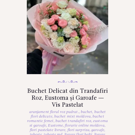
Buchet Delicat din Trandafiri
Roz, Eustoma și Garoafe —
Vis Pastelat
aranjament floral roz pudrat.
,
buchet
,
buchet
flori delicate
,
buchet mixt moldova
,
buchet
romantic femei
,
buchet trandafiri roz
,
eustoma
si garoafe
,
Eustome
,
florarie online moldova
,
flori pastelate livrare
,
flori surpriza
,
garoafe
,
iubeste
,
iubeste.md
,
livrare flori balti
,
livrare