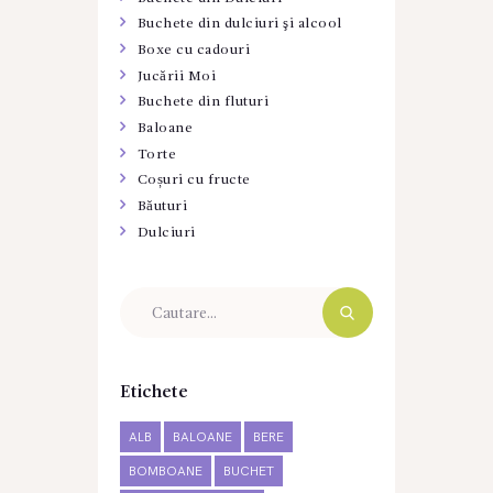
Buchete din dulciuri şi alcool
Boxe cu cadouri
Jucării Moi
Buchete din fluturi
Baloane
Torte
Coșuri cu fructe
Băuturi
Dulciuri
Etichete
ALB
BALOANE
BERE
BOMBOANE
BUCHET