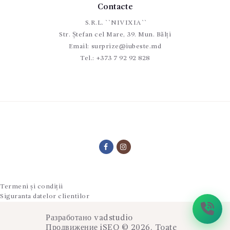
Contacte
S.R.L. ``NIVIXIA``
Str. Ștefan cel Mare, 39. Mun. Bălți
Email:
surprize@iubeste.md
Tel.:
+373 7 92 92 828
Termeni și condiții
Siguranta datelor clientilor
Разработано
vadstudio
Продвижение
iSEO
© 2026. Toate