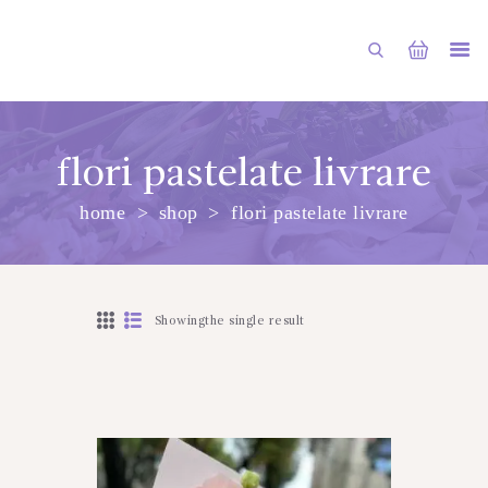
flori pastelate livrare
home
shop
flori pastelate livrare
PRINCIPALA
DESPRE NOI
SHOP
Showingthe single result
SERVICII
ARTICOLE
CONTACTE