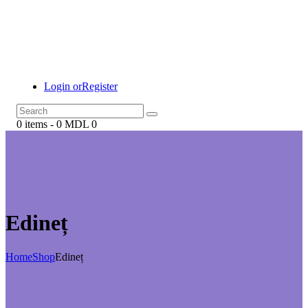
Login or
Register
0 items
-
0 MDL
0
Edineț
Home
Shop
Edineț