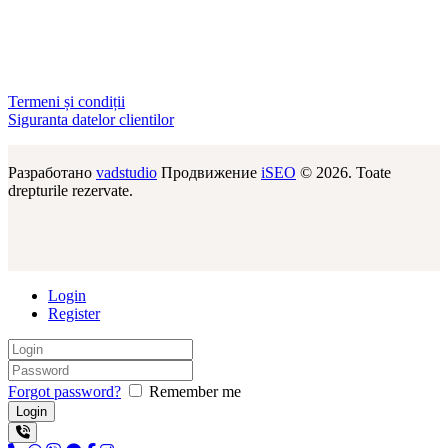
Termeni și condiții
Siguranta datelor clientilor
Разработано
vadstudio
Продвижение
iSEO
© 2026. Toate
drepturile rezervate.
Login
Register
Forgot password?
Remember me