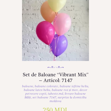
Set de Baloane “Vibrant Mix”
– Articol: 7147
baloane
,
baloane colorate
,
baloane ieftine heliu
,
baloane latex heliu
,
baloane roz și mov
,
decor
petrecere copii
,
iubeste.md
,
livrare baloane
Bălți
,
set baloane 7147
,
surprize la domiciliu
moldova
250
MDL