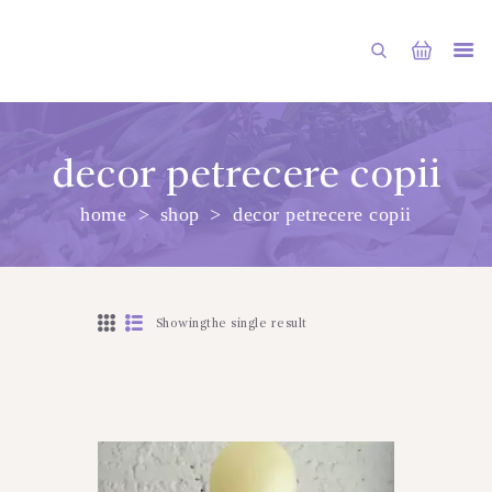
decor petrecere copii
home
shop
decor petrecere copii
PRINCIPALA
DESPRE NOI
SHOP
Showingthe single result
SERVICII
ARTICOLE
CONTACTE