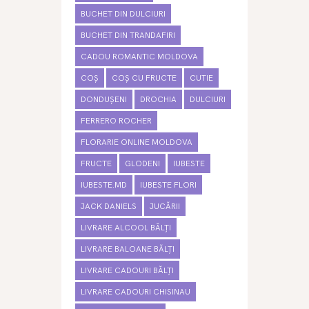
BUCHET DIN DULCIURI
BUCHET DIN TRANDAFIRI
CADOU ROMANTIC MOLDOVA
COȘ
COȘ CU FRUCTE
CUTIE
DONDUȘENI
DROCHIA
DULCIURI
FERRERO ROCHER
FLORARIE ONLINE MOLDOVA
FRUCTE
GLODENI
IUBESTE
IUBESTE.MD
IUBESTE FLORI
JACK DANIELS
JUCĂRII
LIVRARE ALCOOL BĂLȚI
LIVRARE BALOANE BĂLȚI
LIVRARE CADOURI BĂLȚI
LIVRARE CADOURI CHISINAU