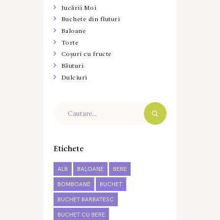
Jucării Moi
Buchete din fluturi
Baloane
Torte
Coșuri cu fructe
Băuturi
Dulciuri
Etichete
ALB
BALOANE
BERE
BOMBOANE
BUCHET
BUCHET BARBATESC
BUCHET CU BERE