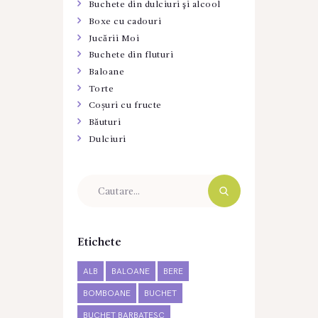
Buchete din dulciuri şi alcool
Boxe cu cadouri
Jucării Moi
Buchete din fluturi
Baloane
Torte
Coșuri cu fructe
Băuturi
Dulciuri
Etichete
ALB
BALOANE
BERE
BOMBOANE
BUCHET
BUCHET BARBATESC