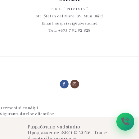
S.R.L. ``NIVIXIA``
Str. Ștefan cel Mare, 39. Mun. Bălți
Email:
surprize@iubeste.md
Tel.:
+373 7 92 92 828
Termeni și condiții
Siguranta datelor clientilor
Разработано
vadstudio
Продвижение
iSEO
© 2026. Toate