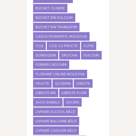
BUCHET CU BERE
BUCHET DIN DULCIURI
BUCHET DIN TRANDAFIRI
CADOU ROMANTIC MOLDOVA
COȘ
COȘ CU FRUCTE
CUTIE
DONDUȘENI
DROCHIA
DULCIURI
FERRERO ROCHER
FLORARIE ONLINE MOLDOVA
FRUCTE
GLODENI
IUBESTE
IUBESTE.MD
IUBESTE FLORI
JACK DANIELS
JUCĂRII
LIVRARE ALCOOL BĂLȚI
LIVRARE BALOANE BĂLȚI
LIVRARE CADOURI BĂLȚI