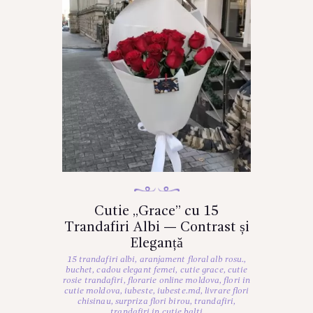
Cutie „Grace” cu 15
Trandafiri Albi — Contrast și
Eleganță
15 trandafiri albi
,
aranjament floral alb rosu.
,
buchet
,
cadou elegant femei
,
cutie grace
,
cutie
rosie trandafiri
,
florarie online moldova
,
flori in
cutie moldova
,
iubeste
,
iubeste.md
,
livrare flori
chisinau
,
surpriza flori birou
,
trandafiri
,
trandafiri in cutie balti