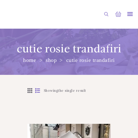
cutie rosie trandafiri
home
shop
cutie rosie trandafiri
PRINCIPALA
DESPRE NOI
SHOP
Showingthe single result
SERVICII
ARTICOLE
CONTACTE