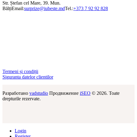
Str. Ștefan cel Mare, 39. Mun.
Bălți
Email:
surprize@iubeste.md
Tel.:
+373 7 92 92 828
Termeni și condiții
Siguranta datelor clientilor
Разработано
vadstudio
Продвижение
iSEO
© 2026. Toate
drepturile rezervate.
Login
Register