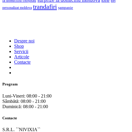
surprize la domiciliu moldova
torte
la domiciliu chișinău
tort
trandafiri
șampanie
personalizat moldova
Despre noi
Shop
Servicii
Articole
Contacte
Program
Luni-Vineri: 08:00 - 21:00
Sâmbătă: 08:00 - 21:00
Duminică: 08:00 - 21:00
Contacte
S.R.L. ``NIVIXIA``