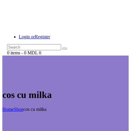
Login or
Register
0 items
-
0 MDL
0
cos cu milka
Home
Shop
cos cu milka