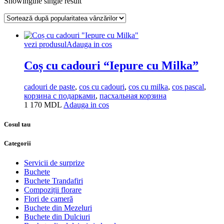
Showingthe single result
vezi produsul
Adauga in cos
Сoș cu cadouri “Iepure cu Milka”
cadouri de paste
,
cos cu cadouri
,
cos cu milka
,
cos pascal
,
корзина с подарками
,
пасхальная корзина
1 170
MDL
Adauga in cos
Cosul tau
Categorii
Servicii de surprize
Buchete
Buchete Trandafiri
Compoziții florare
Flori de cameră
Buchete din Mezeluri
Buchete din Dulciuri