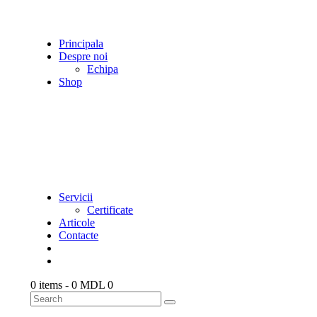
Principala
Despre noi
Echipa
Shop
Servicii
Certificate
Articole
Contacte
0 items
-
0 MDL
0