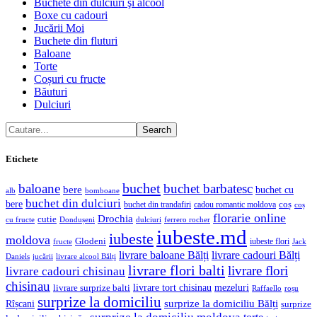
Buchete din dulciuri şi alcool
Boxe cu cadouri
Jucării Moi
Buchete din fluturi
Baloane
Torte
Coșuri cu fructe
Băuturi
Dulciuri
Search
Etichete
buchet
baloane
buchet barbatesc
bere
buchet cu
alb
bomboane
buchet din dulciuri
bere
coș
buchet din trandafiri
cadou romantic moldova
coș
florarie online
Drochia
cutie
cu fructe
Dondușeni
ferrero rocher
dulciuri
iubeste.md
iubeste
moldova
Glodeni
iubeste flori
fructe
Jack
livrare baloane Bălți
livrare cadouri Bălți
jucării
livrare alcool Bălți
Daniels
livrare flori balti
livrare flori
livrare cadouri chisinau
chisinau
livrare tort chisinau
mezeluri
livrare surprize balti
Raffaello
roșu
surprize la domiciliu
Rîșcani
surprize la domiciliu Bălți
surprize