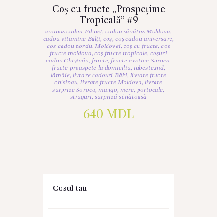
Coș cu fructe „Prospețime
Tropicală” #9
ananas cadou Edineț
,
cadou sănătos Moldova
,
cadou vitamine Bălți
,
coș
,
coș cadou aniversare
,
cos cadou nordul Moldovei
,
coș cu fructe
,
cos
fructe moldova
,
coș fructe tropicale
,
coșuri
cadou Chișinău
,
fructe
,
fructe exotice Soroca
,
fructe proaspete la domiciliu
,
iubeste.md
,
lămâie
,
livrare cadouri Bălți
,
livrare fructe
chisinau
,
livrare fructe Moldova
,
livrare
surprize Soroca
,
mango
,
mere
,
portocale
,
struguri
,
surpriză sănătoasă
640
MDL
Cosul tau