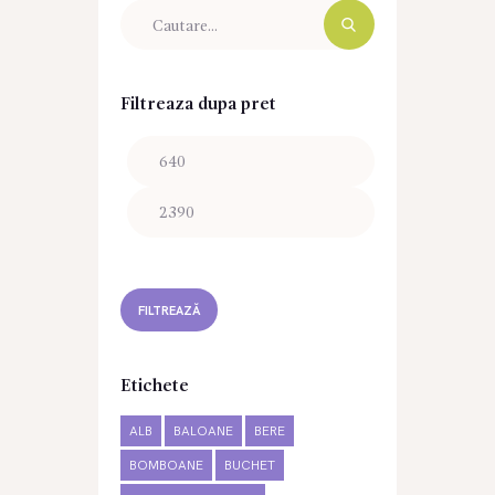
Filtreaza dupa pret
Preț
Preț
minim
maxim
FILTREAZĂ
Etichete
ALB
BALOANE
BERE
BOMBOANE
BUCHET