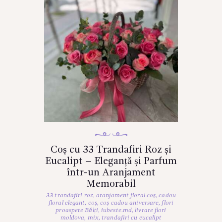
Coș cu 33 Trandafiri Roz și
Eucalipt – Eleganță și Parfum
într-un Aranjament
Memorabil
33 trandafiri roz
,
aranjament floral coș
,
cadou
floral elegant
,
coș
,
coș cadou aniversare
,
flori
proaspete Bălți
,
iubeste.md
,
livrare flori
moldova
,
mix
,
trandafiri cu eucalipt