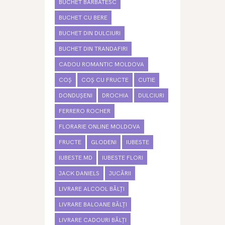
BUCHET BARBATESC
BUCHET CU BERE
BUCHET DIN DULCIURI
BUCHET DIN TRANDAFIRI
CADOU ROMANTIC MOLDOVA
COȘ
COȘ CU FRUCTE
CUTIE
DONDUȘENI
DROCHIA
DULCIURI
FERRERO ROCHER
FLORARIE ONLINE MOLDOVA
FRUCTE
GLODENI
IUBESTE
IUBESTE.MD
IUBESTE FLORI
JACK DANIELS
JUCĂRII
LIVRARE ALCOOL BĂLȚI
LIVRARE BALOANE BĂLȚI
LIVRARE CADOURI BĂLȚI