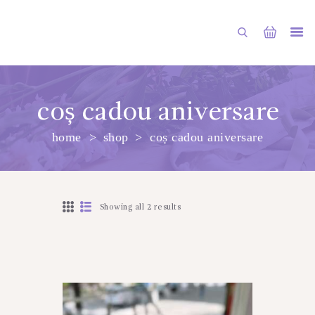
coș cadou aniversare
home
shop
coș cadou aniversare
PRINCIPALA
DESPRE NOI
SHOP
Showing all 2 results
SERVICII
ARTICOLE
CONTACTE