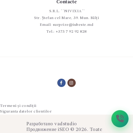
Contacte
S.R.L. ``NIVIXIA``
Str. Ștefan cel Mare, 39. Mun. Bălți
Email:
surprize@iubeste.md
Tel.:
+373 7 92 92 828
Termeni și condiții
Siguranta datelor clientilor
Разработано
vadstudio
Продвижение
iSEO
© 2026. Toate