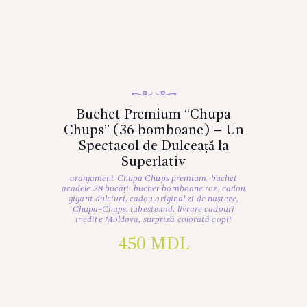
Buchet Premium “Chupa
Chups” (36 bomboane) – Un
Spectacol de Dulceață la
Superlativ
aranjament Chupa Chups premium
,
buchet
acadele 38 bucăți
,
buchet bomboane roz
,
cadou
gigant dulciuri
,
cadou original zi de naștere
,
Chupa-Chups
,
iubeste.md
,
livrare cadouri
inedite Moldova
,
surpriză colorată copii
450
MDL