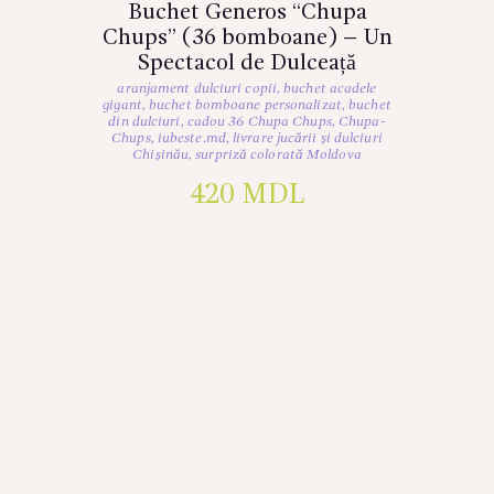
Buchet Generos “Chupa
Chups” (36 bomboane) – Un
Spectacol de Dulceață
aranjament dulciuri copii
,
buchet acadele
gigant
,
buchet bomboane personalizat
,
buchet
din dulciuri
,
cadou 36 Chupa Chups
,
Chupa-
Chups
,
iubeste.md
,
livrare jucării și dulciuri
Chișinău
,
surpriză colorată Moldova
420
MDL