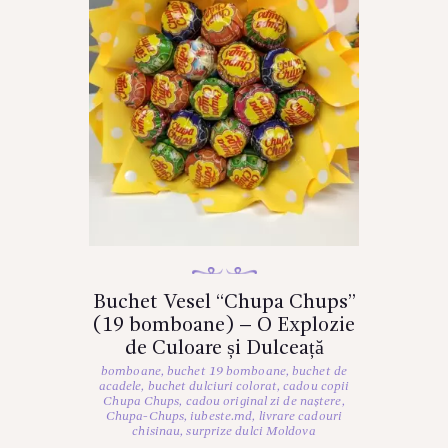
Buchet Vesel “Chupa Chups”
(19 bomboane) – O Explozie
de Culoare și Dulceață
bomboane
,
buchet 19 bomboane
,
buchet de
acadele
,
buchet dulciuri colorat
,
cadou copii
Chupa Chups
,
cadou original zi de naștere
,
Chupa-Chups
,
iubeste.md
,
livrare cadouri
chisinau
,
surprize dulci Moldova