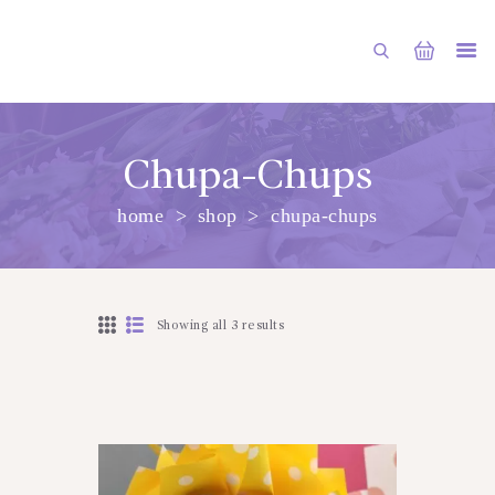
Chupa-Chups
home
shop
chupa-chups
PRINCIPALA
DESPRE NOI
SHOP
Showing all 3 results
SERVICII
ARTICOLE
CONTACTE