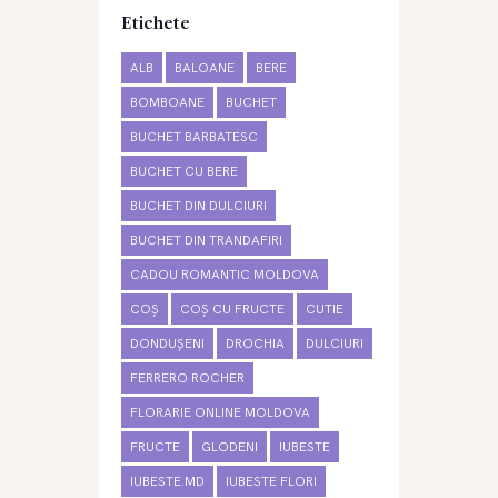
Etichete
ALB
BALOANE
BERE
BOMBOANE
BUCHET
BUCHET BARBATESC
BUCHET CU BERE
BUCHET DIN DULCIURI
BUCHET DIN TRANDAFIRI
CADOU ROMANTIC MOLDOVA
COȘ
COȘ CU FRUCTE
CUTIE
DONDUȘENI
DROCHIA
DULCIURI
FERRERO ROCHER
FLORARIE ONLINE MOLDOVA
FRUCTE
GLODENI
IUBESTE
IUBESTE.MD
IUBESTE FLORI