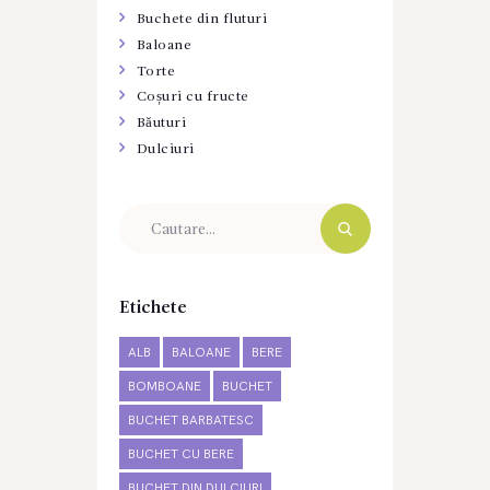
Buchete din fluturi
Baloane
Torte
Coșuri cu fructe
Băuturi
Dulciuri
Etichete
ALB
BALOANE
BERE
BOMBOANE
BUCHET
BUCHET BARBATESC
BUCHET CU BERE
BUCHET DIN DULCIURI