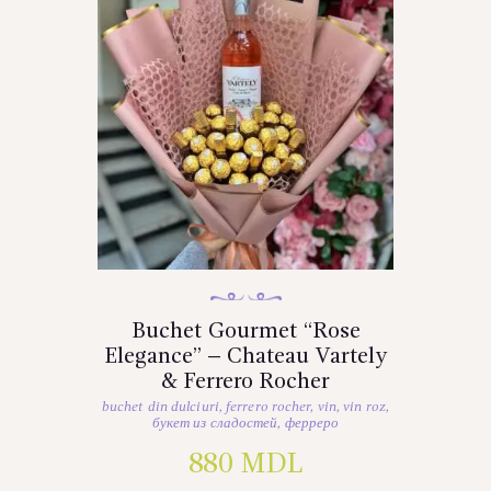
Buchet Gourmet “Rose
Elegance” – Chateau Vartely
& Ferrero Rocher
buchet din dulciuri
,
ferrero rocher
,
vin
,
vin roz
,
букет из сладостей
,
ферреро
880
MDL