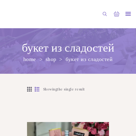
букет из сладостей
home
shop
букет из сладостей
PRINCIPALA
DESPRE NOI
SHOP
Showingthe single result
SERVICII
ARTICOLE
CONTACTE