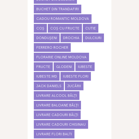
BUCHET DIN TRANDAFIRI
CADOU ROMANTIC MOLDOVA
COȘ
COȘ CU FRUCTE
CUTIE
DONDUȘENI
DROCHIA
DULCIURI
FERRERO ROCHER
FLORARIE ONLINE MOLDOVA
FRUCTE
GLODENI
IUBESTE
IUBESTE.MD
IUBESTE FLORI
JACK DANIELS
JUCĂRII
LIVRARE ALCOOL BĂLȚI
LIVRARE BALOANE BĂLȚI
LIVRARE CADOURI BĂLȚI
LIVRARE CADOURI CHISINAU
LIVRARE FLORI BALTI