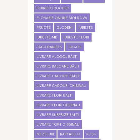
FERRERO ROCHER
FLORARIE ONLINE MOLDOVA
FRUCTE
GLODENI
IUBESTE
IUBESTE.MD
IUBESTE FLORI
JACK DANIELS
JUCĂRII
LIVRARE ALCOOL BĂLȚI
LIVRARE BALOANE BĂLȚI
LIVRARE CADOURI BĂLȚI
LIVRARE CADOURI CHISINAU
LIVRARE FLORI BALTI
LIVRARE FLORI CHISINAU
LIVRARE SURPRIZE BALTI
LIVRARE TORT CHISINAU
MEZELURI
RAFFAELLO
ROȘU