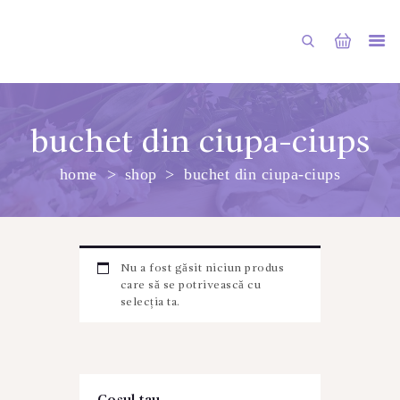
buchet din ciupa-ciups
home
shop
buchet din ciupa-ciups
PRINCIPALA
DESPRE NOI
SHOP
Nu a fost găsit niciun produs
SERVICII
care să se potrivească cu
selecția ta.
ARTICOLE
CONTACTE