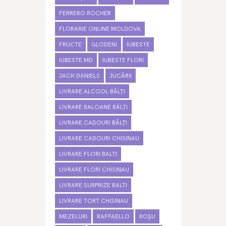
FERRERO ROCHER
FLORARIE ONLINE MOLDOVA
FRUCTE
GLODENI
IUBESTE
IUBESTE.MD
IUBESTE FLORI
JACK DANIELS
JUCĂRII
LIVRARE ALCOOL BĂLȚI
LIVRARE BALOANE BĂLȚI
LIVRARE CADOURI BĂLȚI
LIVRARE CADOURI CHISINAU
LIVRARE FLORI BALTI
LIVRARE FLORI CHISINAU
LIVRARE SURPRIZE BALTI
LIVRARE TORT CHISINAU
MEZELURI
RAFFAELLO
ROȘU