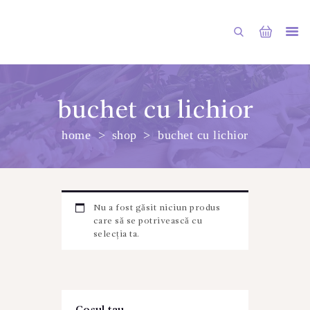
buchet cu lichior
home
shop
buchet cu lichior
PRINCIPALA
DESPRE NOI
SHOP
Nu a fost găsit niciun produs
SERVICII
care să se potrivească cu
selecția ta.
ARTICOLE
CONTACTE