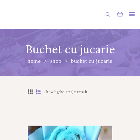
Buchet cu jucarie
home
shop
buchet cu jucarie
PRINCIPALA
DESPRE NOI
SHOP
Showingthe single result
SERVICII
ARTICOLE
CONTACTE