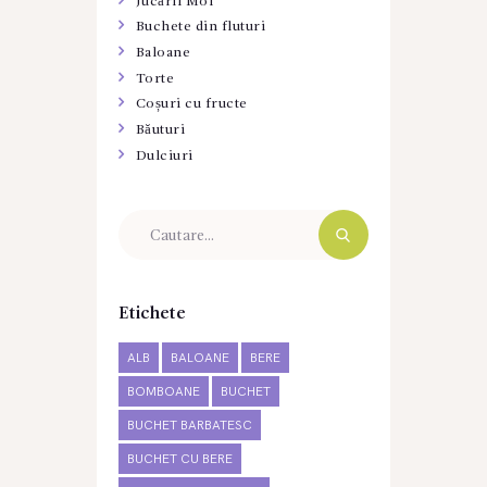
Jucării Moi
Buchete din fluturi
Baloane
Torte
Coșuri cu fructe
Băuturi
Dulciuri
Etichete
ALB
BALOANE
BERE
BOMBOANE
BUCHET
BUCHET BARBATESC
BUCHET CU BERE