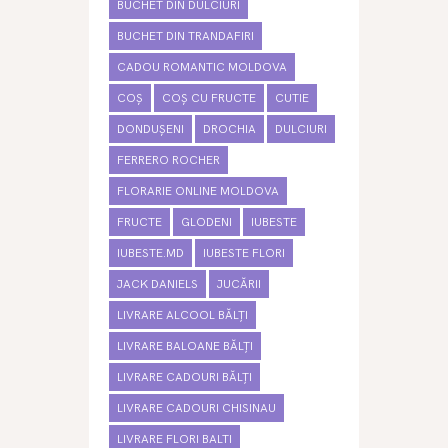
BUCHET DIN DULCIURI
BUCHET DIN TRANDAFIRI
CADOU ROMANTIC MOLDOVA
COȘ
COȘ CU FRUCTE
CUTIE
DONDUȘENI
DROCHIA
DULCIURI
FERRERO ROCHER
FLORARIE ONLINE MOLDOVA
FRUCTE
GLODENI
IUBESTE
IUBESTE.MD
IUBESTE FLORI
JACK DANIELS
JUCĂRII
LIVRARE ALCOOL BĂLȚI
LIVRARE BALOANE BĂLȚI
LIVRARE CADOURI BĂLȚI
LIVRARE CADOURI CHISINAU
LIVRARE FLORI BALTI