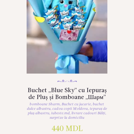
Buchet „Blue Sky” cu Iepuraș
de Pluș și Bomboane „Шарм”
bomboane Sharm
,
Buchet cu jucarie
,
buchet
dulce albastru
,
cadou copii Moldova
,
iepuraș de
pluș albastru
,
iubeste.md
,
livrare cadouri Bălți
,
surprize la domiciliu
440
MDL