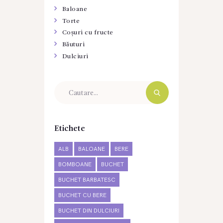
Baloane
Torte
Coșuri cu fructe
Băuturi
Dulciuri
Etichete
ALB
BALOANE
BERE
BOMBOANE
BUCHET
BUCHET BARBATESC
BUCHET CU BERE
BUCHET DIN DULCIURI