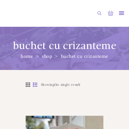
buchet cu crizanteme
home
shop
buchet cu crizanteme
PRINCIPALA
DESPRE NOI
SHOP
Showingthe single result
SERVICII
ARTICOLE
CONTACTE