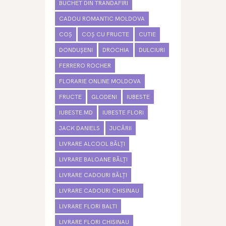
BUCHET DIN TRANDAFIRI
CADOU ROMANTIC MOLDOVA
COȘ
COȘ CU FRUCTE
CUTIE
DONDUȘENI
DROCHIA
DULCIURI
FERRERO ROCHER
FLORARIE ONLINE MOLDOVA
FRUCTE
GLODENI
IUBESTE
IUBESTE.MD
IUBESTE FLORI
JACK DANIELS
JUCĂRII
LIVRARE ALCOOL BĂLȚI
LIVRARE BALOANE BĂLȚI
LIVRARE CADOURI BĂLȚI
LIVRARE CADOURI CHISINAU
LIVRARE FLORI BALTI
LIVRARE FLORI CHISINAU