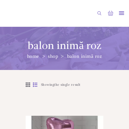
balon inimă roz
home
shop
balon inimă roz
PRINCIPALA
DESPRE NOI
SHOP
Showingthe single result
SERVICII
ARTICOLE
CONTACTE