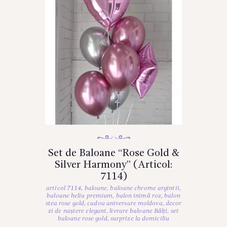
Set de Baloane “Rose Gold &
Silver Harmony” (Articol:
7114)
articol 7114
,
baloane
,
baloane chrome argintii
,
baloane heliu premium
,
balon inimă roz
,
balon
stea rose gold
,
cadou aniversare moldova
,
decor
zi de naștere elegant
,
livrare baloane Bălți
,
set
baloane rose gold
,
surprize la domiciliu