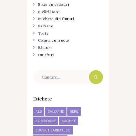
Boxe cu cadouri
Jucării Moi
Buchete din fluturi
Baloane
Torte
Coșuri cu fructe
Băuturi
Dulciuri
Etichete
ALB
BALOANE
BERE
BOMBOANE
BUCHET
BUCHET BARBATESC