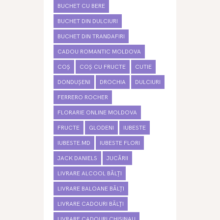
BUCHET CU BERE
BUCHET DIN DULCIURI
BUCHET DIN TRANDAFIRI
CADOU ROMANTIC MOLDOVA
COȘ
COȘ CU FRUCTE
CUTIE
DONDUȘENI
DROCHIA
DULCIURI
FERRERO ROCHER
FLORARIE ONLINE MOLDOVA
FRUCTE
GLODENI
IUBESTE
IUBESTE.MD
IUBESTE FLORI
JACK DANIELS
JUCĂRII
LIVRARE ALCOOL BĂLȚI
LIVRARE BALOANE BĂLȚI
LIVRARE CADOURI BĂLȚI
LIVRARE CADOURI CHISINAU