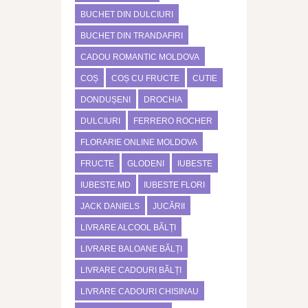
BUCHET DIN DULCIURI
BUCHET DIN TRANDAFIRI
CADOU ROMANTIC MOLDOVA
COȘ
COȘ CU FRUCTE
CUTIE
DONDUȘENI
DROCHIA
DULCIURI
FERRERO ROCHER
FLORARIE ONLINE MOLDOVA
FRUCTE
GLODENI
IUBESTE
IUBESTE.MD
IUBESTE FLORI
JACK DANIELS
JUCĂRII
LIVRARE ALCOOL BĂLȚI
LIVRARE BALOANE BĂLȚI
LIVRARE CADOURI BĂLȚI
LIVRARE CADOURI CHISINAU