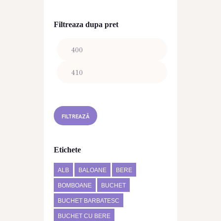
Filtreaza dupa pret
Preț
Preț
minim
maxim
FILTREAZĂ
Etichete
ALB
BALOANE
BERE
BOMBOANE
BUCHET
BUCHET BARBATESC
BUCHET CU BERE