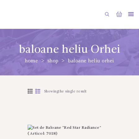
baloane heliu Orhei
home
shop
baloane heliu orhei
PRINCIPALA
DESPRE NOI
SHOP
Showingthe single result
SERVICII
ARTICOLE
CONTACTE