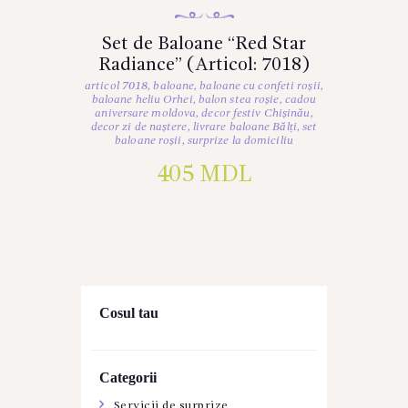
Set de Baloane “Red Star
Radiance” (Articol: 7018)
articol 7018
,
baloane
,
baloane cu confeti roșii
,
baloane heliu Orhei
,
balon stea roșie
,
cadou
aniversare moldova
,
decor festiv Chișinău
,
decor zi de naștere
,
livrare baloane Bălți
,
set
baloane roșii
,
surprize la domiciliu
405
MDL
Cosul tau
Categorii
Servicii de surprize