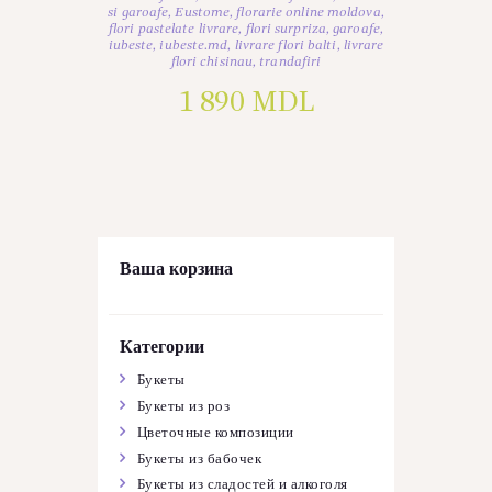
si garoafe
,
Eustome
,
florarie online moldova
,
flori pastelate livrare
,
flori surpriza
,
garoafe
,
iubeste
,
iubeste.md
,
livrare flori balti
,
livrare
flori chisinau
,
trandafiri
1 890
MDL
Ваша корзина
Категории
Букеты
Букеты из роз
Цветочные композиции
Букеты из бабочек
Букеты из сладостей и алкоголя