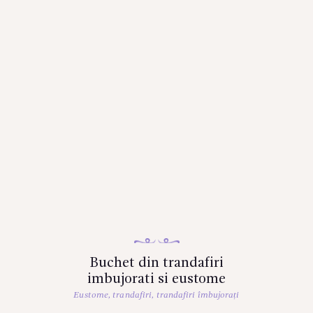
Buchet din trandafiri
imbujorati si eustome
Eustome
,
trandafiri
,
trandafiri îmbujorați