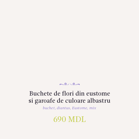
Buchete de flori din eustome
si garoafe de culoare albastru
buchet
,
diantus
,
Eustome
,
mix
690
MDL