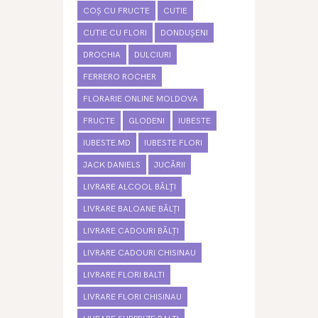
COȘ CU FRUCTE
CUTIE
CUTIE CU FLORI
DONDUȘENI
DROCHIA
DULCIURI
FERRERO ROCHER
FLORARIE ONLINE MOLDOVA
FRUCTE
GLODENI
IUBESTE
IUBESTE.MD
IUBESTE FLORI
JACK DANIELS
JUCĂRII
LIVRARE ALCOOL BĂLȚI
LIVRARE BALOANE BĂLȚI
LIVRARE CADOURI BĂLȚI
LIVRARE CADOURI CHISINAU
LIVRARE FLORI BALTI
LIVRARE FLORI CHISINAU