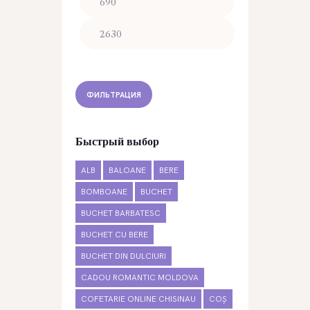
цена
цена
ФИЛЬТРАЦИЯ
Быстрый выбор
ALB
BALOANE
BERE
BOMBOANE
BUCHET
BUCHET BARBATESC
BUCHET CU BERE
BUCHET DIN DULCIURI
CADOU ROMANTIC MOLDOVA
COFETARIE ONLINE CHISINAU
COȘ