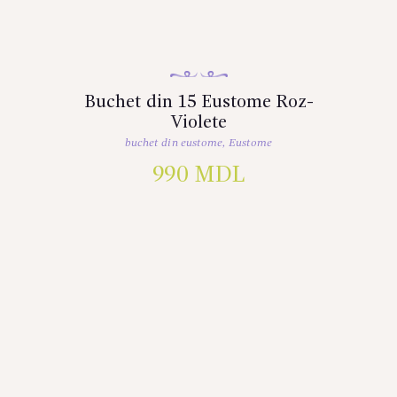
Buchet din 15 Eustome Roz-
Violete
buchet din eustome
,
Eustome
990
MDL