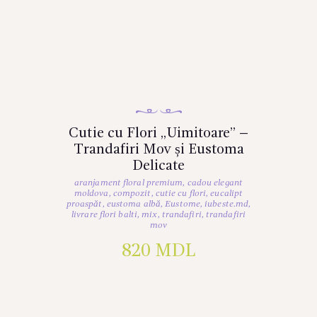
Cutie cu Flori „Uimitoare” –
Trandafiri Mov și Eustoma
Delicate
aranjament floral premium
,
cadou elegant
moldova
,
compozit
,
cutie cu flori
,
eucalipt
proaspăt
,
eustoma albă
,
Eustome
,
iubeste.md
,
livrare flori balti
,
mix
,
trandafiri
,
trandafiri
mov
820
MDL