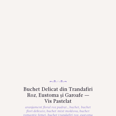
Buchet Delicat din Trandafiri
Roz, Eustoma și Garoafe —
Vis Pastelat
aranjament floral roz pudrat.
,
buchet
,
buchet
flori delicate
,
buchet mixt moldova
,
buchet
romantic femei
,
buchet trandafiri roz
,
eustoma