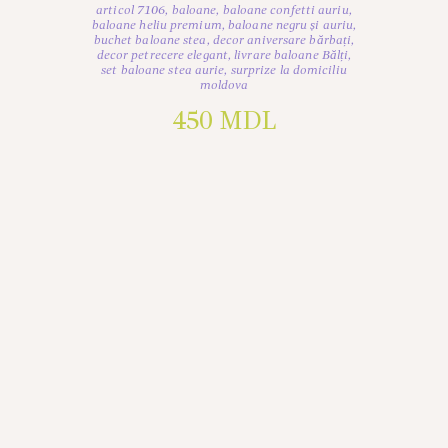
articol 7106
,
baloane
,
baloane confetti auriu
,
baloane heliu premium
,
baloane negru și auriu
,
buchet baloane stea
,
decor aniversare bărbați
,
decor petrecere elegant
,
livrare baloane Bălți
,
set baloane stea aurie
,
surprize la domiciliu
moldova
450
MDL