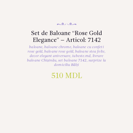
Set de Baloane “Rose Gold
Elegance” – Articol: 7142
baloane
,
baloane chrome
,
baloane cu confeti
rose gold
,
baloane rose gold
,
baloane stea folie
,
decor elegant aniversare
,
iubeste.md
,
livrare
baloane Chișinău
,
set baloane 7142
,
surprize la
domiciliu Bălți
510
MDL