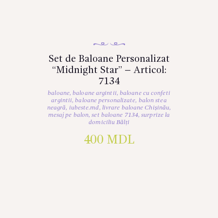
Set de Baloane Personalizat
“Midnight Star” – Articol:
7134
baloane
,
baloane argintii
,
baloane cu confeti
argintii
,
baloane personalizate
,
balon stea
neagră
,
iubeste.md
,
livrare baloane Chișinău
,
mesaj pe balon
,
set baloane 7134
,
surprize la
domiciliu Bălți
400
MDL