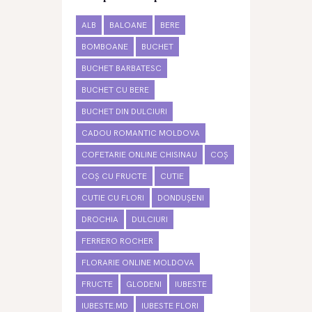
ALB
BALOANE
BERE
BOMBOANE
BUCHET
BUCHET BARBATESC
BUCHET CU BERE
BUCHET DIN DULCIURI
CADOU ROMANTIC MOLDOVA
COFETARIE ONLINE CHISINAU
COȘ
COȘ CU FRUCTE
CUTIE
CUTIE CU FLORI
DONDUȘENI
DROCHIA
DULCIURI
FERRERO ROCHER
FLORARIE ONLINE MOLDOVA
FRUCTE
GLODENI
IUBESTE
IUBESTE.MD
IUBESTE FLORI