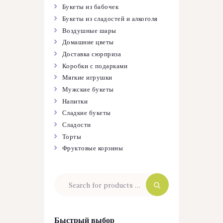
Букеты из бабочек
Букеты из сладостей и алкоголя
Воздушные шары
Домашние цветы
Доставка сюрприза
Коробки с подарками
Мягкие игрушки
Мужские букеты
Напитки
Сладкие букеты
Сладости
Торты
Фруктовые корзины
Быстрый выбор