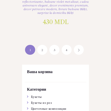
reflectorizante
,
baloane violet metalizat
,
cadou
aniversare elegant
,
decor evenimente premium
,
decor petrecere modern
,
livrare baloane Bălți
,
surprize la domiciliu Bălți
430
MDL
1
2
3
4
→
Ваша корзина
Категории
Букеты
Букеты из роз
Цветочные композиции