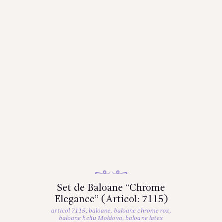
Set de Baloane “Chrome
Elegance” (Articol: 7115)
articol 7115
,
baloane
,
baloane chrome roz
,
baloane heliu Moldova
,
baloane latex