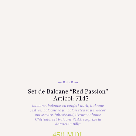
Set de Baloane “Red Passion”
– Articol: 7145
baloane
,
baloane cu confeti aurii
,
baloane
festive
,
baloane roșii
,
balon stea roșie
,
decor
aniversare
,
iubeste.md
,
livrare baloane
Chișinău
,
set baloane 7145
,
surprize la
domiciliu Bălți
450
MDL