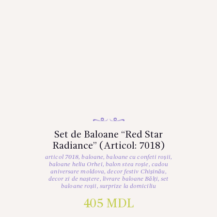
Set de Baloane “Red Star
Radiance” (Articol: 7018)
articol 7018
,
baloane
,
baloane cu confeti roșii
,
baloane heliu Orhei
,
balon stea roșie
,
cadou
aniversare moldova
,
decor festiv Chișinău
,
decor zi de naștere
,
livrare baloane Bălți
,
set
baloane roșii
,
surprize la domiciliu
405
MDL