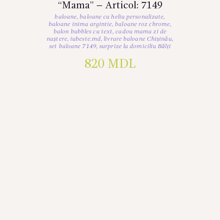
“Mama” – Articol: 7149
baloane
,
baloane cu heliu personalizate
,
baloane inima argintie
,
baloane roz chrome
,
balon bubbles cu text
,
cadou mama zi de
naștere
,
iubeste.md
,
livrare baloane Chișinău
,
set baloane 7149
,
surprize la domiciliu Bălți
820
MDL