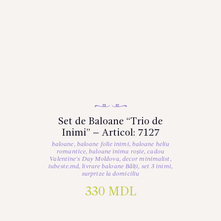
Set de Baloane “Trio de
Inimi” – Articol: 7127
baloane
,
baloane folie inimi
,
baloane heliu
romantice
,
baloane inima roșie
,
cadou
Valentine's Day Moldova
,
decor minimalist
,
iubeste.md
,
livrare baloane Bălți
,
set 3 inimi
,
surprize la domiciliu
330
MDL