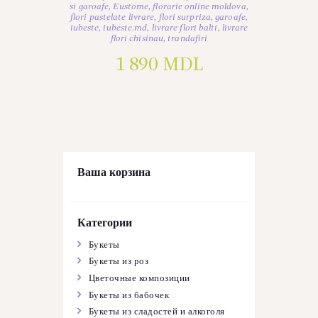
si garoafe
,
Eustome
,
florarie online moldova
,
flori pastelate livrare
,
flori surpriza
,
garoafe
,
iubeste
,
iubeste.md
,
livrare flori balti
,
livrare
flori chisinau
,
trandafiri
1 890
MDL
Ваша корзина
Категории
Букеты
Букеты из роз
Цветочные композиции
Букеты из бабочек
Букеты из сладостей и алкоголя