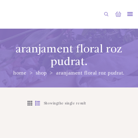
aranjament floral roz
pudrat.
ГЛАВНАЯ
home
shop
aranjament floral roz pudrat.
МАГАЗИН
О НАС
УСЛУГИ
Showingthe single result
ПУБЛИКАЦИИ
КОНТАКТЫ