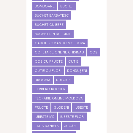
BOMBOANE
BUCHET
BUCHET BARBATESC
BUCHET CU BERE
BUCHET DIN DULCIURI
CADOU ROMANTIC MOLDOVA
COFETARIE ONLINE CHISINAU
COȘ
COȘ CU FRUCTE
CUTIE
CUTIE CU FLORI
DONDUȘENI
DROCHIA
DULCIURI
FERRERO ROCHER
FLORARIE ONLINE MOLDOVA
FRUCTE
GLODENI
IUBESTE
IUBESTE.MD
IUBESTE FLORI
JACK DANIELS
JUCĂRII