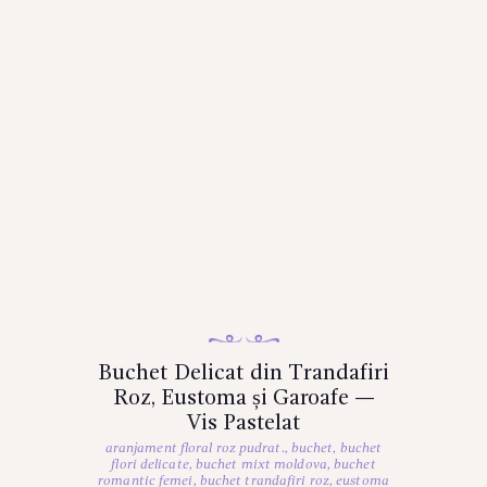
Buchet Delicat din Trandafiri
Roz, Eustoma și Garoafe —
Vis Pastelat
aranjament floral roz pudrat.
,
buchet
,
buchet
flori delicate
,
buchet mixt moldova
,
buchet
romantic femei
,
buchet trandafiri roz
,
eustoma