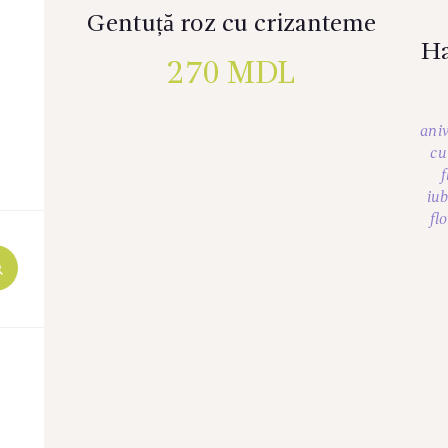
Gentuță roz cu crizanteme
Ha
270
MDL
aniv
cu
f
iu
fl