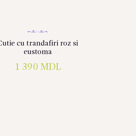
Cutie cu trandafiri roz si
eustoma
1 390
MDL