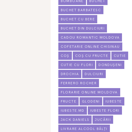
BOMBOANE
BUCHET
BUCHET BARBATESC
BUCHET CU BERE
BUCHET DIN DULCIURI
CADOU ROMANTIC MOLDOVA
COFETARIE ONLINE CHISINAU
COȘ
COȘ CU FRUCTE
CUTIE
CUTIE CU FLORI
DONDUȘENI
DROCHIA
DULCIURI
FERRERO ROCHER
FLORARIE ONLINE MOLDOVA
FRUCTE
GLODENI
IUBESTE
IUBESTE.MD
IUBESTE FLORI
JACK DANIELS
JUCĂRII
LIVRARE ALCOOL BĂLȚI