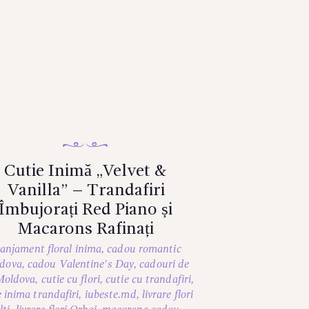
Cutie Inimă „Velvet &
Vanilla” – Trandafiri
Îmbujorați Red Piano și
Macarons Rafinați
anjament floral inima
,
cadou romantic
dova
,
cadou Valentine's Day
,
cadouri de
Moldova
,
cutie cu flori
,
cutie cu trandafiri
,
e inima trandafiri
,
iubeste.md
,
livrare flori