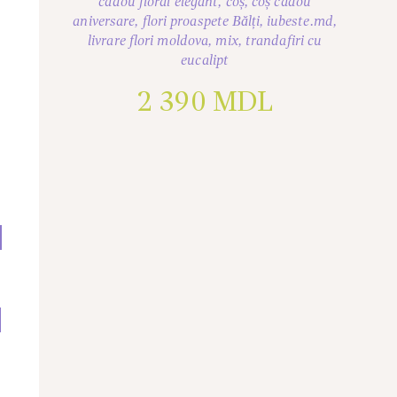
cadou floral elegant
,
coș
,
coș cadou
aniversare
,
flori proaspete Bălți
,
iubeste.md
,
livrare flori moldova
,
mix
,
trandafiri cu
eucalipt
2 390
MDL