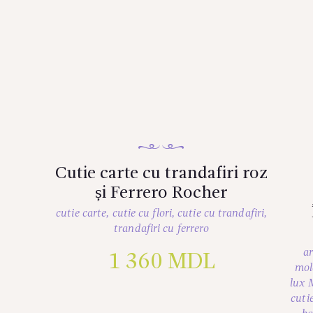
Cutie carte cu trandafiri roz
și Ferrero Rocher
cutie carte
,
cutie cu flori
,
cutie cu trandafiri
,
trandafiri cu ferrero
ar
1 360
MDL
mol
lux 
cuti