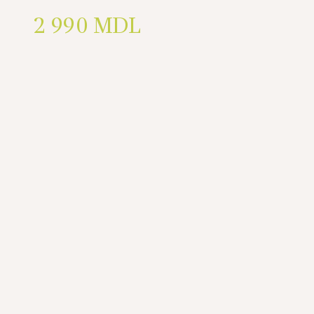
2 990
MDL