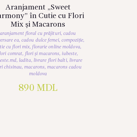
Aranjament „Sweet
rmony” în Cutie cu Flori
Mix și Macarons
aranjament floral cu prăjituri
,
cadou
ersare ea
,
cadou dulce femei
,
compoziție
,
tie cu flori mix
,
florarie online moldova
,
lori comrat
,
flori și macarons
,
iubeste
,
beste.md
,
ladita
,
livrare flori balti
,
livrare
ori chisinau
,
macarons
,
macarons cadou
moldova
890
MDL