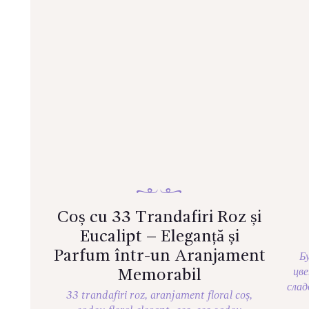
Coș cu 33 Trandafiri Roz și
Eucalipt – Eleganță și
Parfum într-un Aranjament
Б
Memorabil
цв
сла
33 trandafiri roz
,
aranjament floral coș
,