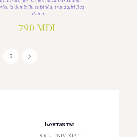
lti
,
livrare flori Orhei
,
macarons cadou
,
rize la domiciliu chișinău
,
trandafiri Red
Piano
790
MDL
5
→
Контакты
S.R.L. ``NIVIXIA``