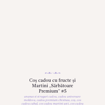
Coș cadou cu fructe și
Martini „Sărbătoare
Premium” #5
ananas si struguri cadou
,
cadou aniversare
moldova
,
cadou premium chisinau
,
coș
,
cos
cadou cahul
,
cos cadou martini asti
,
cos cadou