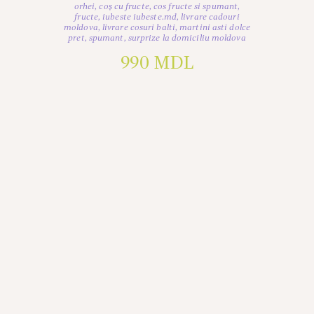
orhei
,
coș cu fructe
,
cos fructe si spumant
,
fructe
,
iubeste iubeste.md
,
livrare cadouri
moldova
,
livrare cosuri balti
,
martini asti dolce
pret
,
spumant
,
surprize la domiciliu moldova
990
MDL