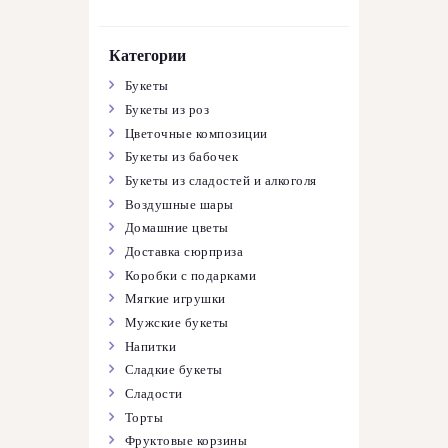
Категории
Букеты
Букеты из роз
Цветочные композиции
Букеты из бабочек
Букеты из сладостей и алкоголя
Воздушные шары
Домашние цветы
Доставка сюрприза
Коробки с подарками
Мягкие игрушки
Мужские букеты
Напитки
Сладкие букеты
Сладости
Торты
Фруктовые корзины