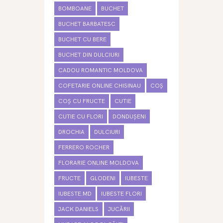
BOMBOANE
BUCHET
BUCHET BARBATESC
BUCHET CU BERE
BUCHET DIN DULCIURI
CADOU ROMANTIC MOLDOVA
COFETARIE ONLINE CHISINAU
COȘ
COȘ CU FRUCTE
CUTIE
CUTIE CU FLORI
DONDUȘENI
DROCHIA
DULCIURI
FERRERO ROCHER
FLORARIE ONLINE MOLDOVA
FRUCTE
GLODENI
IUBESTE
IUBESTE.MD
IUBESTE FLORI
JACK DANIELS
JUCĂRII