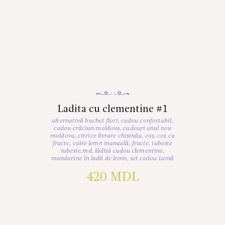
Ladita cu clementine #1
alternativă buchet flori
,
cadou confortabil
,
cadou crăciun moldova
,
cadouri anul nou
moldova
,
citrice livrare chișinău
,
coș
,
coș cu
fructe
,
cutie lemn manuală
,
fructe
,
iubeste
iubeste.md
,
lădiță cadou clementine
,
mandarine în ladă de lemn
,
set cadou iarnă
420
MDL