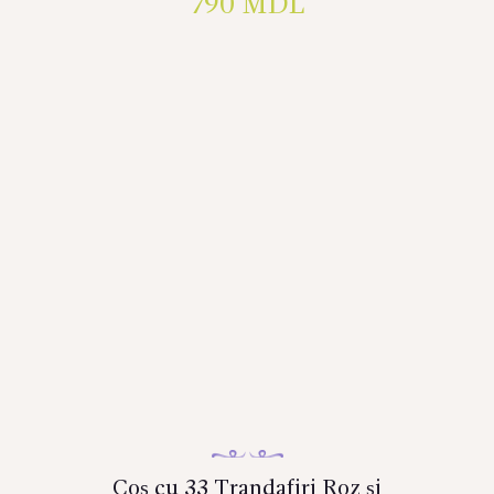
790
MDL
Coș cu 33 Trandafiri Roz și