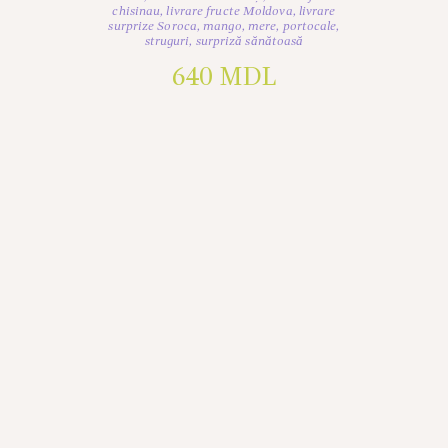
chisinau
,
livrare fructe Moldova
,
livrare
surprize Soroca
,
mango
,
mere
,
portocale
,
struguri
,
surpriză sănătoasă
640
MDL