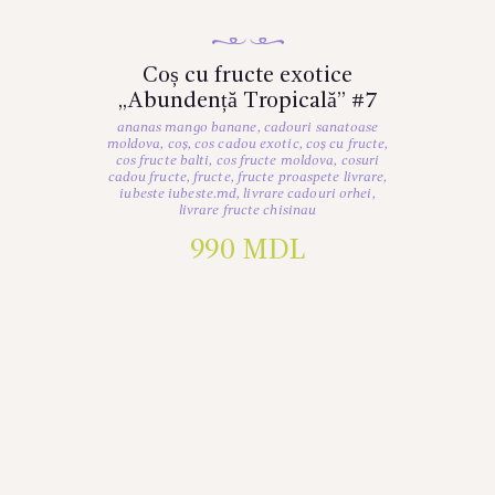
Coș cu fructe exotice
„Abundență Tropicală” #7
ananas mango banane
,
cadouri sanatoase
moldova
,
coș
,
cos cadou exotic
,
coș cu fructe
,
cos fructe balti
,
cos fructe moldova
,
cosuri
cadou fructe
,
fructe
,
fructe proaspete livrare
,
iubeste iubeste.md
,
livrare cadouri orhei
,
livrare fructe chisinau
990
MDL