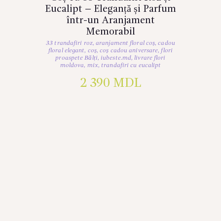
Eucalipt – Eleganță și Parfum
într-un Aranjament
Memorabil
33 trandafiri roz
,
aranjament floral coș
,
cadou
floral elegant
,
coș
,
coș cadou aniversare
,
flori
proaspete Bălți
,
iubeste.md
,
livrare flori
moldova
,
mix
,
trandafiri cu eucalipt
2 390
MDL