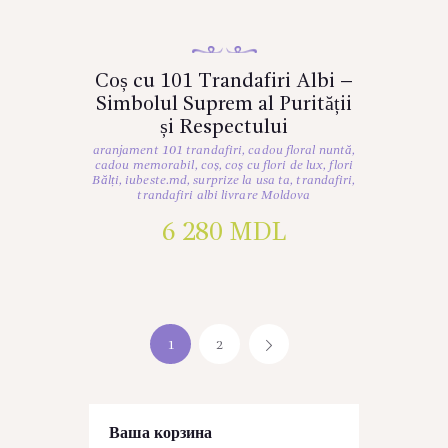
Coș cu 101 Trandafiri Albi –
Simbolul Suprem al Purității
și Respectului
aranjament 101 trandafiri
,
cadou floral nuntă
,
cadou memorabil
,
coș
,
coș cu flori de lux
,
flori
Bălți
,
iubeste.md
,
surprize la usa ta
,
trandafiri
,
trandafiri albi livrare Moldova
6 280
MDL
1
2
→
Ваша корзина