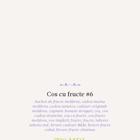
Cos cu fructe #6
buchet de fructe moldova
,
cadou mama
moldova
,
cadou sanatos
,
cadouri originale
moldova
,
capsune banane struguri
,
coș
,
cos
cadou vitamine
,
coș cu fructe
,
cos fructe
moldova
,
cos impletit fructe
,
fructe
,
iubeste
iubeste.md
,
livrare cadouri Bălți
,
livrare fructe
cahul
,
livrare fructe chisinau