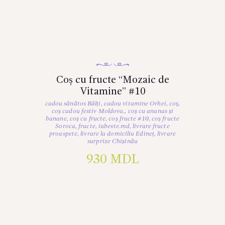
Coș cu fructe “Mozaic de
Vitamine” #10
cadou sănătos Bălți
,
cadou vitamine Orhei
,
coș
,
coș cadou festiv Moldova.
,
coș cu ananas și
banane
,
coș cu fructe
,
coș fructe #10
,
coș fructe
Soroca
,
fructe
,
iubeste.md
,
livrare fructe
proaspete
,
livrare la domiciliu Edineț
,
livrare
surprize Chișinău
930
MDL