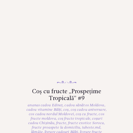
Coș cu fructe „Prospețime
Tropicală” #9
ananas cadou Edineț
,
cadou sănătos Moldova
,
cadou vitamine Bălți
,
coș
,
coș cadou aniversare
,
cos cadou nordul Moldovei
,
coș cu fructe
,
cos
fructe moldova
,
coș fructe tropicale
,
coșuri
cadou Chișinău
,
fructe
,
fructe exotice Soroca
,
fructe proaspete la domiciliu
,
iubeste.md
,
lămâie
,
livrare cadouri Bălți
,
livrare fructe