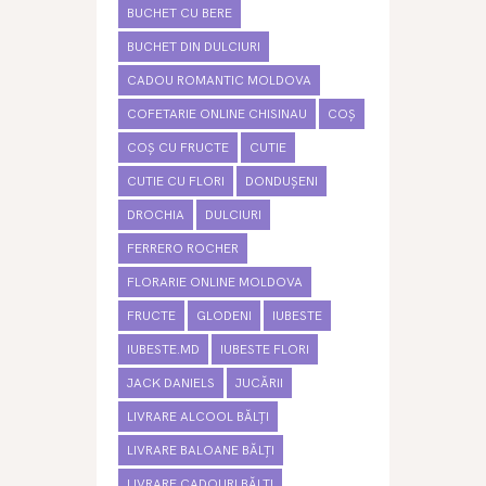
BUCHET CU BERE
BUCHET DIN DULCIURI
CADOU ROMANTIC MOLDOVA
COFETARIE ONLINE CHISINAU
COȘ
COȘ CU FRUCTE
CUTIE
CUTIE CU FLORI
DONDUȘENI
DROCHIA
DULCIURI
FERRERO ROCHER
FLORARIE ONLINE MOLDOVA
FRUCTE
GLODENI
IUBESTE
IUBESTE.MD
IUBESTE FLORI
JACK DANIELS
JUCĂRII
LIVRARE ALCOOL BĂLȚI
LIVRARE BALOANE BĂLȚI
LIVRARE CADOURI BĂLȚI