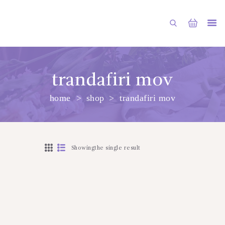
trandafiri mov
home
shop
trandafiri mov
ГЛАВНАЯ
МАГАЗИН
О НАС
Showingthe single result
УСЛУГИ
ПУБЛИКАЦИИ
КОНТАКТЫ