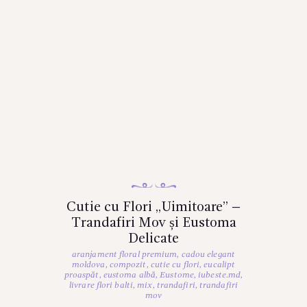
Cutie cu Flori „Uimitoare” –
Trandafiri Mov și Eustoma
Delicate
aranjament floral premium
,
cadou elegant
moldova
,
compozit
,
cutie cu flori
,
eucalipt
proaspăt
,
eustoma albă
,
Eustome
,
iubeste.md
,
livrare flori balti
,
mix
,
trandafiri
,
trandafiri
mov