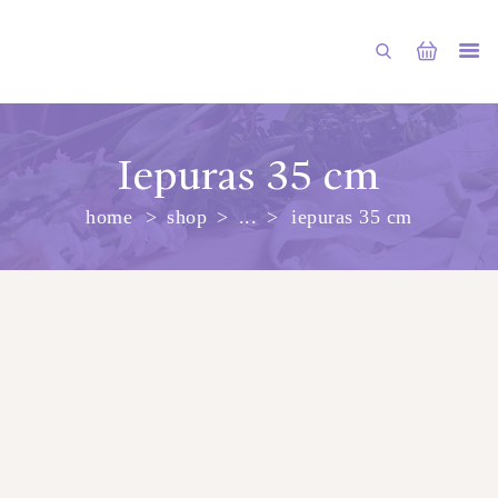
Iepuras 35 cm
home
shop
...
iepuras 35 cm
PRINCIPALA
DESPRE NOI
SHOP
SERVICII
ARTICOLE
CONTACTE