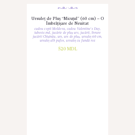
Ursuleț de Pluș “Micuțul” (60 cm) – O
Îmbrățișare de Neuitat
cadou copii Moldova
,
cadou Valentine's Day
,
iubeste.md
,
jucărie de pluș urs
,
jucării
,
livrare
jucării Chișinău
,
urs
,
urs de pluș
,
ursuleț 60 cm
,
ursuleț alb pufos
,
ursuleț cu fundă roz
520
MDL