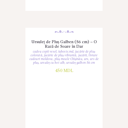
Ursuleț de Pluș Galben (56 cm) – O
Rază de Soare în Dar
cadou copii vesel
,
iubeste.md
,
jucărie de pluș
colorată
,
jucărie de pluș vibrantă
,
jucării
,
livrare
cadouri moldova
,
pluș moale Chișinău
,
urs
,
urs de
pluș
,
ursuleț cu bot alb
,
ursuleț galben 56 cm
450
MDL