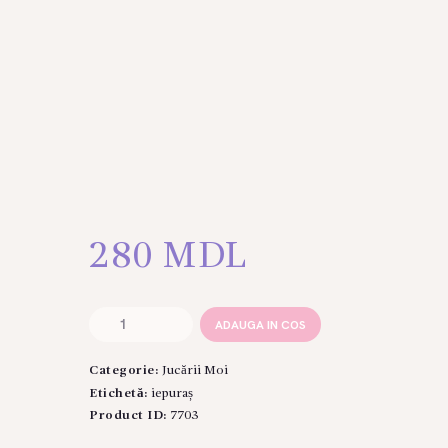
280
MDL
Cantitate
ADAUGA IN COS
Iepuras
35
Categorie:
Jucării Moi
cm
Etichetă:
iepuraș
Product ID:
7703