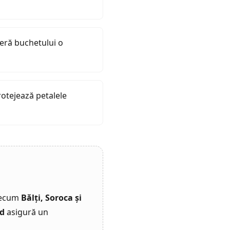
eră buchetului o
rotejează petalele
precum
Bălți, Soroca și
d
asigură un