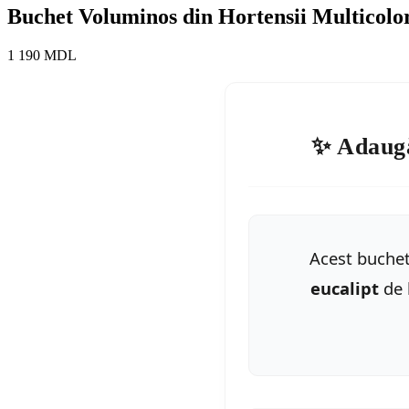
Buchet Voluminos din Hortensii Multicolor
1 190
MDL
✨ Adaugă 
Acest buchet
eucalipt
de 