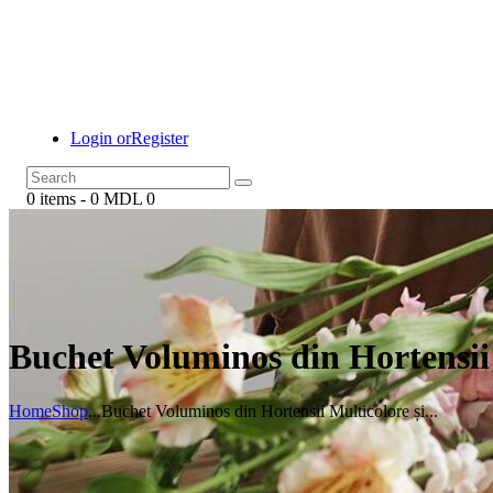
Login or
Register
0 items
-
0 MDL
0
Buchet Voluminos din Hortensii 
Home
Shop
...
Buchet Voluminos din Hortensii Multicolore și...