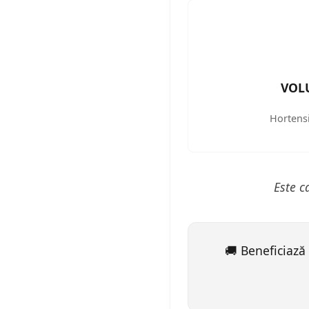
VOL
Hortensi
Este c
🚚 Beneficiază