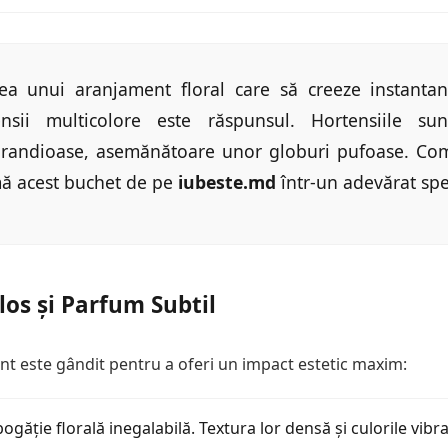
rea unui aranjament floral care să creeze instanta
nsii multicolore este răspunsul. Hortensiile su
r grandioase, asemănătoare unor globuri pufoase. Co
ă acest buchet de pe
iubeste.md
într-un adevărat spe
os și Parfum Subtil
t este gândit pentru a oferi un impact estetic maxim:
ogăție florală inegalabilă. Textura lor densă și culorile vibr