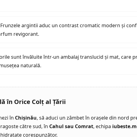
Frunzele argintii aduc un contrast cromatic modern și conf
arfum revigorant.
orile sunt învăluite într-un ambalaj translucid și mat, care p
rumusețea naturală.
 în Orice Colț al Țării
nezi în
Chișinău
, să aduci un zâmbet în orașele din nord 
 dragoste către sud, în
Cahul sau Comrat
, echipa
iubeste.m
i hidratate corespunzător.