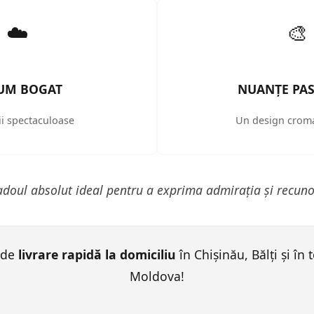
☁️
🎨
UM BOGAT
NUANȚE PAS
i spectaculoase
Un design croma
adoul absolut ideal pentru a exprima admirația și recuno
 de
livrare rapidă la domiciliu
în Chișinău, Bălți și în
Moldova!