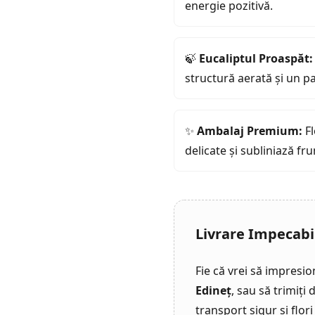
energie pozitivă.
🍃
Eucaliptul Proaspăt:
structură aerată și un p
✨
Ambalaj Premium:
Fl
delicate și subliniază f
Livrare Impecabilă
Fie că vrei să impresio
Edineț
, sau să trimiți
transport sigur și flor