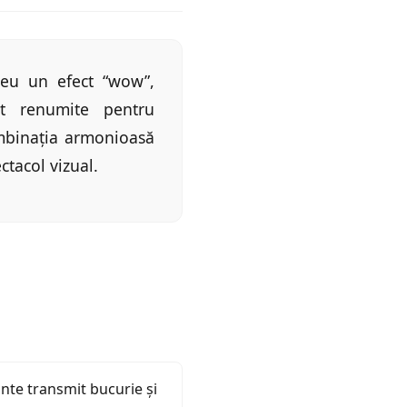
neu un efect “wow”,
nt renumite pentru
mbinația armonioasă
ctacol vizual.
ante transmit bucurie și