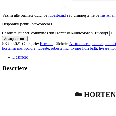
Vezi și alte buchete dulci pe
iubeste.md
sau urmărește-ne pe
Instagra
Disponibil pentru pre-comenzi
Cantitate Buchet Voluminos din Hortensii Multicolore și Eucalipt
Adauga in cos
SKU:
3021
Categorie:
Buchete
Etichete:
Alstroemeria
,
buchet
,
buchet
hortensii multicolore
,
iubeste
,
iubeste.md
,
livrare flori balti
,
livrare flo
Descriere
Descriere
☁️ HORTEN