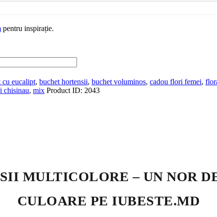
m
pentru inspirație.
 cu eucalipt
,
buchet hortensii
,
buchet voluminos
,
cadou flori femei
,
flo
ri chisinau
,
mix
Product ID:
2043
SII MULTICOLORE – UN NOR DE
CULOARE PE IUBESTE.MD