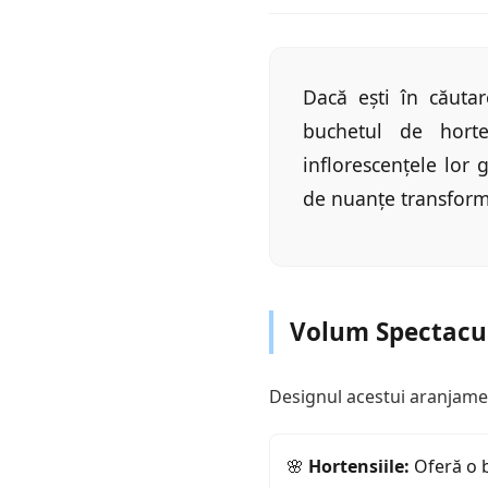
Dacă ești în căuta
buchetul de horte
inflorescențele lo
de nuanțe transform
Volum Spectacul
Designul acestui aranjamen
🌸
Hortensiile:
Oferă o b