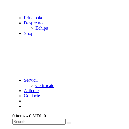
Principala
Despre noi
Echipa
Shop
Servicii
Certificate
Articole
Contacte
0 items
-
0 MDL
0