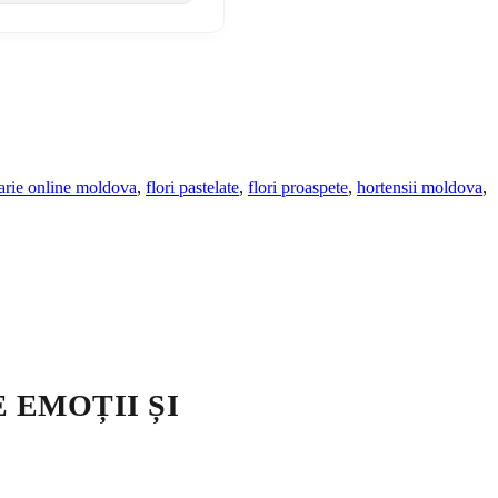
rarie online moldova
,
flori pastelate
,
flori proaspete
,
hortensii moldova
,
 EMOȚII ȘI