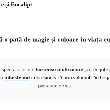
e și Eucalipt
o pată de magie și culoare în viața c
 spectaculos din
hortensii multicolore
și crenguțe 
la
iubeste.md
impresionează prin volumul său bogat
pastelate de vis.