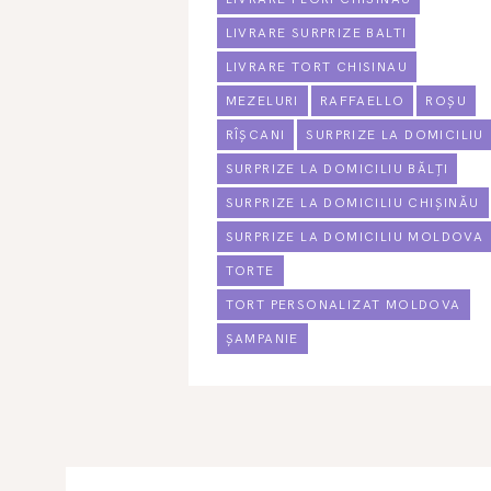
LIVRARE SURPRIZE BALTI
LIVRARE TORT CHISINAU
MEZELURI
RAFFAELLO
ROȘU
RÎȘCANI
SURPRIZE LA DOMICILIU
SURPRIZE LA DOMICILIU BĂLȚI
SURPRIZE LA DOMICILIU CHIȘINĂU
SURPRIZE LA DOMICILIU MOLDOVA
TORTE
TORT PERSONALIZAT MOLDOVA
ȘAMPANIE