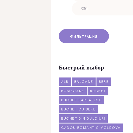
ФИЛЬТРАЦИЯ
Быстрый выбор
ALB
BALOANE
BERE
BOMBOANE
BUCHET
BUCHET BARBATESC
BUCHET CU BERE
BUCHET DIN DULCIURI
CADOU ROMANTIC MOLDOVA