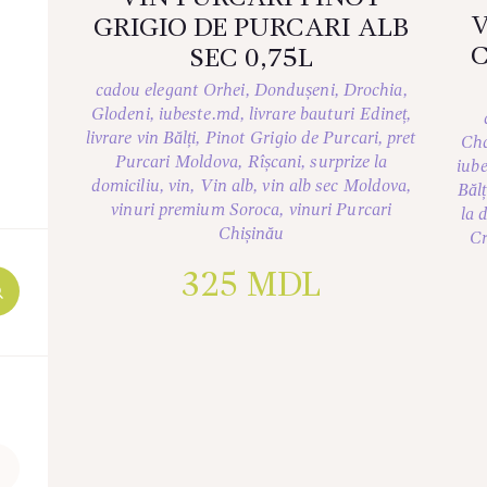
V
GRIGIO DE PURCARI ALB
SEC 0,75L
cadou elegant Orhei
,
Dondușeni
,
Drochia
,
Glodeni
,
iubeste.md
,
livrare bauturi Edineț
,
livrare vin Bălți
,
Pinot Grigio de Purcari
,
pret
Ch
Purcari Moldova
,
Rîșcani
,
surprize la
iub
domiciliu
,
vin
,
Vin alb
,
vin alb sec Moldova
,
Bălț
vinuri premium Soroca
,
vinuri Purcari
la 
Chișinău
Cr
325
MDL
Максимальная
цена