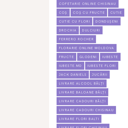
COFETARIE ONLINE CHISINAU
COȘ
COȘ CU FRUCTE
CUTIE
CUTIE CU FLORI
DONDUȘENI
DROCHIA
DULCIURI
FERRERO ROCHER
FLORARIE ONLINE MOLDOVA
FRUCTE
GLODENI
IUBESTE
IUBESTE.MD
IUBESTE FLORI
JACK DANIELS
JUCĂRII
LIVRARE ALCOOL BĂLȚI
LIVRARE BALOANE BĂLȚI
LIVRARE CADOURI BĂLȚI
LIVRARE CADOURI CHISINAU
LIVRARE FLORI BALTI
LIVRARE FLORI CHISINAU