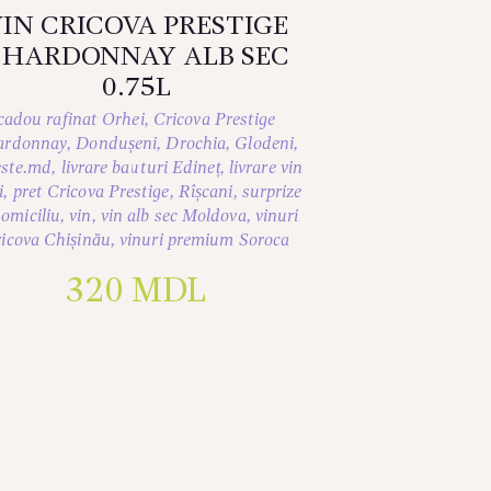
IN CRICOVA PRESTIGE
CHARDONNAY ALB SEC
0.75L
cadou rafinat Orhei
,
Cricova Prestige
ardonnay
,
Dondușeni
,
Drochia
,
Glodeni
,
este.md
,
livrare bauturi Edineț
,
livrare vin
i
,
pret Cricova Prestige
,
Rîșcani
,
surprize
domiciliu
,
vin
,
vin alb sec Moldova
,
vinuri
icova Chișinău
,
vinuri premium Soroca
320
MDL