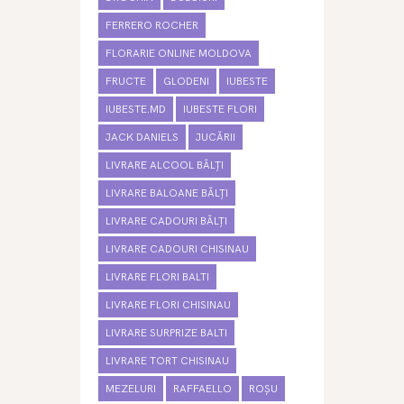
FERRERO ROCHER
FLORARIE ONLINE MOLDOVA
FRUCTE
GLODENI
IUBESTE
IUBESTE.MD
IUBESTE FLORI
JACK DANIELS
JUCĂRII
LIVRARE ALCOOL BĂLȚI
LIVRARE BALOANE BĂLȚI
LIVRARE CADOURI BĂLȚI
LIVRARE CADOURI CHISINAU
LIVRARE FLORI BALTI
LIVRARE FLORI CHISINAU
LIVRARE SURPRIZE BALTI
LIVRARE TORT CHISINAU
MEZELURI
RAFFAELLO
ROȘU