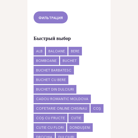
ФИЛЬТРАЦИЯ
Быстрый выбор
ALB
BALOANE
BERE
BOMBOANE
BUCHET
BUCHET BARBATESC
BUCHET CU BERE
BUCHET DIN DULCIURI
CADOU ROMANTIC MOLDOVA
COFETARIE ONLINE CHISINAU
COȘ
COȘ CU FRUCTE
CUTIE
CUTIE CU FLORI
DONDUȘENI
DROCHIA
DULCIURI