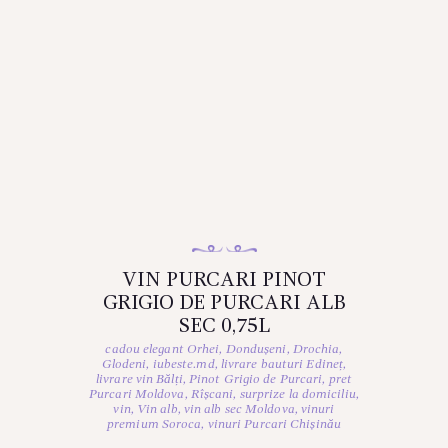
VIN PURCARI PINOT
GRIGIO DE PURCARI ALB
SEC 0,75L
cadou elegant Orhei
,
Dondușeni
,
Drochia
,
Glodeni
,
iubeste.md
,
livrare bauturi Edineț
,
livrare vin Bălți
,
Pinot Grigio de Purcari
,
pret
Purcari Moldova
,
Rîșcani
,
surprize la domiciliu
,
vin
,
Vin alb
,
vin alb sec Moldova
,
vinuri
premium Soroca
,
vinuri Purcari Chișinău