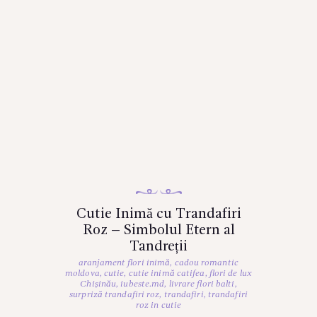
Cutie Inimă cu Trandafiri
Roz – Simbolul Etern al
Tandreții
aranjament flori inimă
,
cadou romantic
moldova
,
cutie
,
cutie inimă catifea
,
flori de lux
Chișinău
,
iubeste.md
,
livrare flori balti
,
surpriză trandafiri roz
,
trandafiri
,
trandafiri
roz in cutie