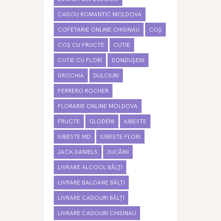
CADOU ROMANTIC MOLDOVA
COFETARIE ONLINE CHISINAU
COȘ
COȘ CU FRUCTE
CUTIE
CUTIE CU FLORI
DONDUȘENI
DROCHIA
DULCIURI
FERRERO ROCHER
FLORARIE ONLINE MOLDOVA
FRUCTE
GLODENI
IUBESTE
IUBESTE.MD
IUBESTE FLORI
JACK DANIELS
JUCĂRII
LIVRARE ALCOOL BĂLȚI
LIVRARE BALOANE BĂLȚI
LIVRARE CADOURI BĂLȚI
LIVRARE CADOURI CHISINAU