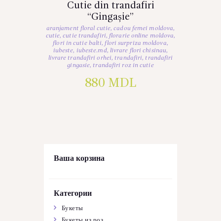
Cutie din trandafiri
“Gingașie”
aranjament floral cutie
,
cadou femei moldova
,
cutie
,
cutie trandafiri
,
florarie online moldova
,
flori in cutie balti
,
flori surpriza moldova
,
iubeste
,
iubeste.md
,
livrare flori chisinau
,
livrare trandafiri orhei
,
trandafiri
,
trandafiri
gingasie
,
trandafiri roz in cutie
880
MDL
Ваша корзина
Категории
Букеты
Букеты из роз