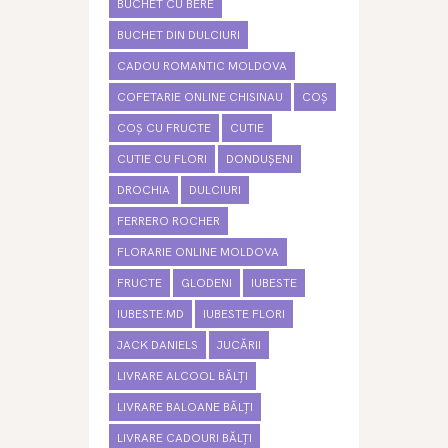
BUCHET CU BERE
BUCHET DIN DULCIURI
CADOU ROMANTIC MOLDOVA
COFETARIE ONLINE CHISINAU
COȘ
COȘ CU FRUCTE
CUTIE
CUTIE CU FLORI
DONDUȘENI
DROCHIA
DULCIURI
FERRERO ROCHER
FLORARIE ONLINE MOLDOVA
FRUCTE
GLODENI
IUBESTE
IUBESTE.MD
IUBESTE FLORI
JACK DANIELS
JUCĂRII
LIVRARE ALCOOL BĂLȚI
LIVRARE BALOANE BĂLȚI
LIVRARE CADOURI BĂLȚI