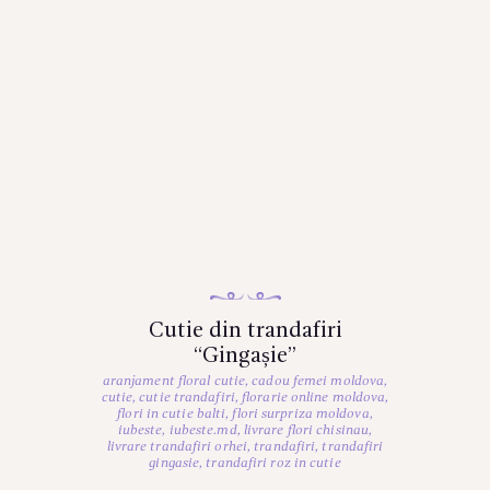
Cutie din trandafiri
“Gingașie”
aranjament floral cutie
,
cadou femei moldova
,
cutie
,
cutie trandafiri
,
florarie online moldova
,
flori in cutie balti
,
flori surpriza moldova
,
iubeste
,
iubeste.md
,
livrare flori chisinau
,
livrare trandafiri orhei
,
trandafiri
,
trandafiri
gingasie
,
trandafiri roz in cutie