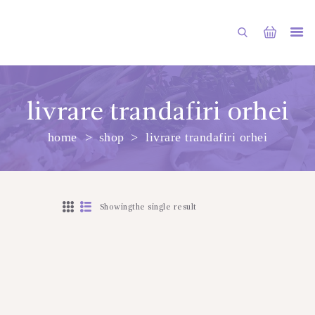
livrare trandafiri orhei
home
shop
livrare trandafiri orhei
ГЛАВНАЯ
МАГАЗИН
О НАС
Showingthe single result
УСЛУГИ
ПУБЛИКАЦИИ
КОНТАКТЫ