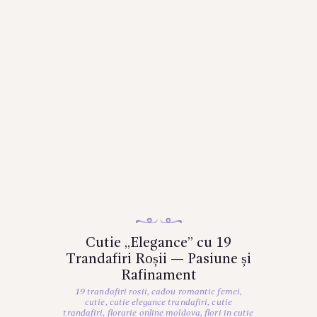
Cutie „Elegance” cu 19
Trandafiri Roșii — Pasiune și
Rafinament
19 trandafiri rosii
,
cadou romantic femei
,
cutie
,
cutie elegance trandafiri
,
cutie
trandafiri
,
florarie online moldova
,
flori in cutie