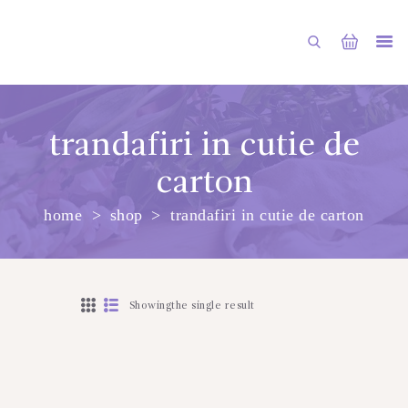
trandafiri in cutie de
carton
ГЛАВНАЯ
home
shop
trandafiri in cutie de carton
МАГАЗИН
О НАС
УСЛУГИ
Showingthe single result
ПУБЛИКАЦИИ
КОНТАКТЫ