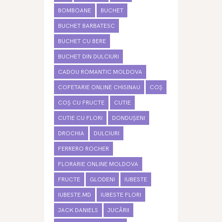
BOMBOANE
BUCHET
BUCHET BARBATESC
BUCHET CU BERE
BUCHET DIN DULCIURI
CADOU ROMANTIC MOLDOVA
COFETARIE ONLINE CHISINAU
COȘ
COȘ CU FRUCTE
CUTIE
CUTIE CU FLORI
DONDUȘENI
DROCHIA
DULCIURI
FERRERO ROCHER
FLORARIE ONLINE MOLDOVA
FRUCTE
GLODENI
IUBESTE
IUBESTE.MD
IUBESTE FLORI
JACK DANIELS
JUCĂRII