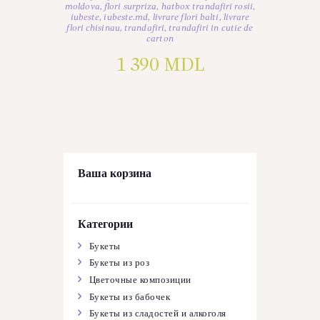
moldova
,
flori surpriza
,
hatbox trandafiri rosii
,
iubeste
,
iubeste.md
,
livrare flori balti
,
livrare
flori chisinau
,
trandafiri
,
trandafiri in cutie de
carton
1 390
MDL
Ваша корзина
Категории
Букеты
Букеты из роз
Цветочные композиции
Букеты из бабочек
Букеты из сладостей и алкоголя