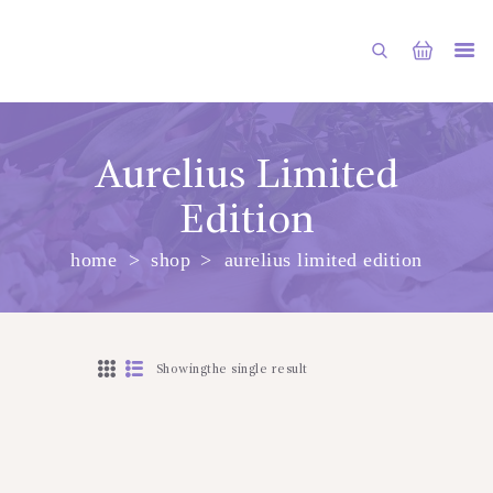
Aurelius Limited
Edition
ГЛАВНАЯ
home
shop
aurelius limited edition
МАГАЗИН
О НАС
УСЛУГИ
Showingthe single result
ПУБЛИКАЦИИ
КОНТАКТЫ