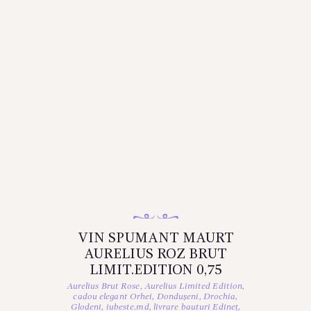
VIN SPUMANT MAURT
AURELIUS ROZ BRUT
LIMIT.EDITION 0,75
Aurelius Brut Rose
,
Aurelius Limited Edition
,
cadou elegant Orhei
,
Dondușeni
,
Drochia
,
Glodeni
,
iubeste.md
,
livrare bauturi Edineț
,