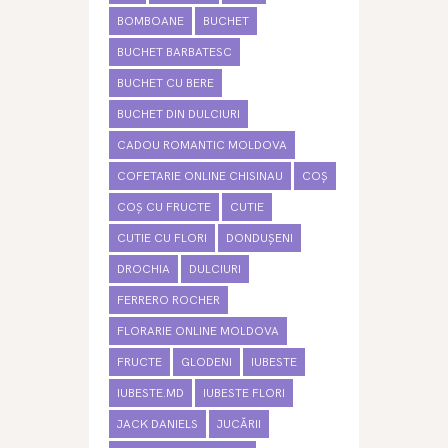
BOMBOANE
BUCHET
BUCHET BARBATESC
BUCHET CU BERE
BUCHET DIN DULCIURI
CADOU ROMANTIC MOLDOVA
COFETARIE ONLINE CHISINAU
COȘ
COȘ CU FRUCTE
CUTIE
CUTIE CU FLORI
DONDUȘENI
DROCHIA
DULCIURI
FERRERO ROCHER
FLORARIE ONLINE MOLDOVA
FRUCTE
GLODENI
IUBESTE
IUBESTE.MD
IUBESTE FLORI
JACK DANIELS
JUCĂRII