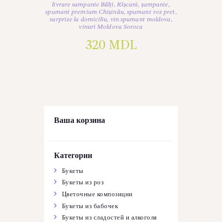
livrare sampanie Bălți
,
Rîșcani
,
șampanie
,
spumant premium Chișinău
,
spumant roz pret
,
surprize la domiciliu
,
vin spumant moldova
,
vinuri Moldova Soroca
320
MDL
Ваша корзина
Категории
Букеты
Букеты из роз
Цветочные композиции
Букеты из бабочек
Букеты из сладостей и алкоголя