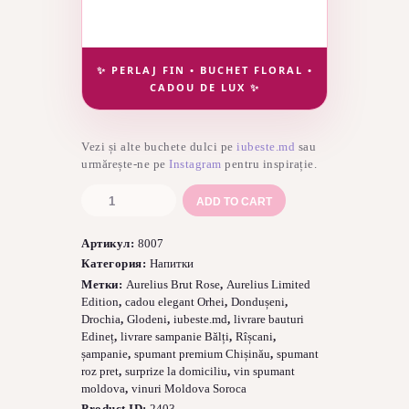
✨ PERLAJ FIN • BUCHET FLORAL •
CADOU DE LUX ✨
Vezi și alte buchete dulci pe
iubeste.md
sau
urmărește-ne pe
Instagram
pentru inspirație.
Количество
ADD TO CART
товара
VIN
Артикул:
8007
SPUMANT
MAURT
Категория:
Напитки
AURELIUS
Метки:
Aurelius Brut Rose
,
Aurelius Limited
ROZ
Edition
,
cadou elegant Orhei
,
Dondușeni
,
BRUT
Drochia
,
Glodeni
,
iubeste.md
,
livrare bauturi
LIMIT.EDITION
Edineț
,
livrare sampanie Bălți
,
Rîșcani
,
0,75
șampanie
,
spumant premium Chișinău
,
spumant
roz pret
,
surprize la domiciliu
,
vin spumant
moldova
,
vinuri Moldova Soroca
Product ID:
2403