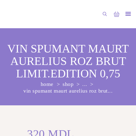
VIN SPUMANT MAURT
AURELIUS ROZ BRUT
ГЛАВНАЯ
LIMIT.EDITION 0,75
МАГАЗИН
home
shop
...
О НАС
vin spumant maurt aurelius roz brut...
УСЛУГИ
ПУБЛИКАЦИИ
КОНТАКТЫ
320
MDL