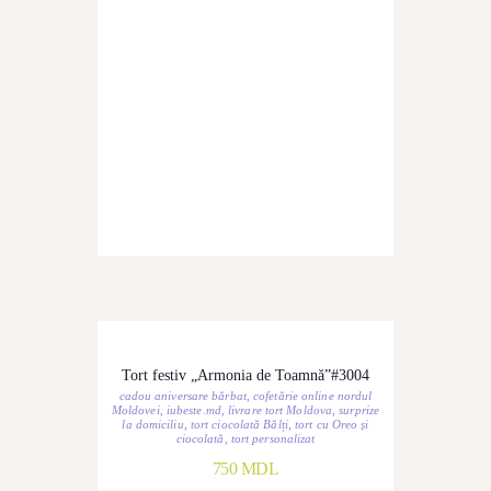
Tort festiv „Armonia de Toamnă”#3004
cadou aniversare bărbat
,
cofetărie online nordul
Moldovei
,
iubeste.md
,
livrare tort Moldova
,
surprize
la domiciliu
,
tort ciocolată Bălți
,
tort cu Oreo și
ciocolată
,
tort personalizat
750
MDL