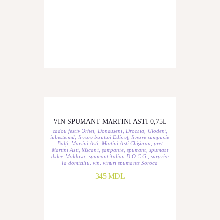
VIN SPUMANT MARTINI ASTI 0,75L
cadou festiv Orhei
,
Dondușeni
,
Drochia
,
Glodeni
,
iubeste.md
,
livrare bauturi Edineț
,
livrare sampanie
Bălți
,
Martini Asti
,
Martini Asti Chișinău
,
pret
Martini Asti
,
Rîșcani
,
șampanie
,
spumant
,
spumant
dulce Moldova
,
spumant italian D.O.C.G.
,
surprize
la domiciliu
,
vin
,
vinuri spumante Soroca
345
MDL