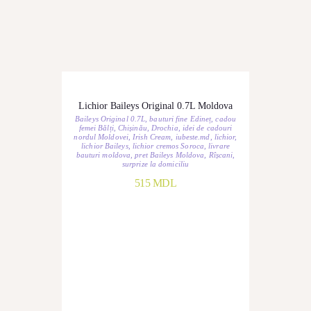
Lichior Baileys Original 0.7L Moldova
Baileys Original 0.7L
,
bauturi fine Edineț
,
cadou
femei Bălți
,
Chișinău
,
Drochia
,
idei de cadouri
nordul Moldovei
,
Irish Cream
,
iubeste.md
,
lichior
,
lichior Baileys
,
lichior cremos Soroca
,
livrare
bauturi moldova
,
pret Baileys Moldova
,
Rîșcani
,
surprize la domiciliu
515
MDL