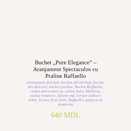
Buchet „Pure Elegance” –
Aranjament Spectaculos cu
Praline Raffaello
aranjament dulciuri
,
buchet alb bărbați
,
buchet
din dulciuri
,
buchet praline
,
Buchet Raffaello
,
cadou aniversare ea
,
cadou dulce Moldova
,
cadou romantic
,
iubeste.md
,
livrare cadouri
orhei
,
livrare flori balti
,
Raffaello
,
surprize la
domiciliu
640
MDL