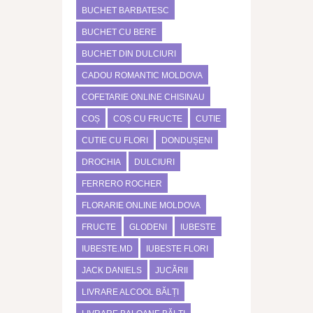
BUCHET BARBATESC
BUCHET CU BERE
BUCHET DIN DULCIURI
CADOU ROMANTIC MOLDOVA
COFETARIE ONLINE CHISINAU
COȘ
COȘ CU FRUCTE
CUTIE
CUTIE CU FLORI
DONDUȘENI
DROCHIA
DULCIURI
FERRERO ROCHER
FLORARIE ONLINE MOLDOVA
FRUCTE
GLODENI
IUBESTE
IUBESTE.MD
IUBESTE FLORI
JACK DANIELS
JUCĂRII
LIVRARE ALCOOL BĂLȚI