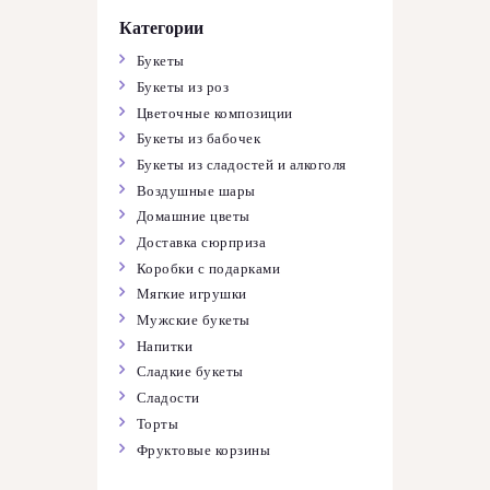
Категории
Букеты
Букеты из роз
Цветочные композиции
Букеты из бабочек
Букеты из сладостей и алкоголя
Воздушные шары
Домашние цветы
Доставка сюрприза
Коробки с подарками
Мягкие игрушки
Мужские букеты
Напитки
Сладкие букеты
Сладости
Торты
Фруктовые корзины