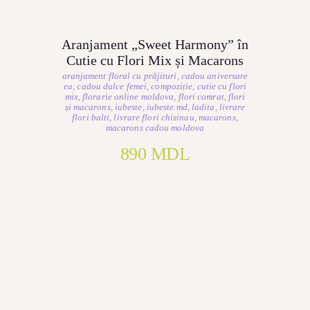
Aranjament „Sweet Harmony” în
Cutie cu Flori Mix și Macarons
aranjament floral cu prăjituri
,
cadou aniversare
ea
,
cadou dulce femei
,
compoziție
,
cutie cu flori
mix
,
florarie online moldova
,
flori comrat
,
flori
și macarons
,
iubeste
,
iubeste.md
,
ladita
,
livrare
flori balti
,
livrare flori chisinau
,
macarons
,
macarons cadou moldova
890
MDL