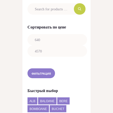
Сортировать по цене
Минимальная
цена
Максимальная
цена
ФИЛЬТРАЦИЯ
Быстрый выбор
ALB
BALOANE
BERE
BOMBOANE
BUCHET