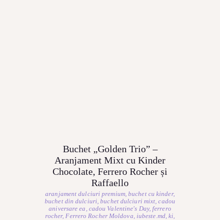
Buchet „Golden Trio” –
Aranjament Mixt cu Kinder
Chocolate, Ferrero Rocher și
Raffaello
aranjament dulciuri premium
,
buchet cu kinder
,
buchet din dulciuri
,
buchet dulciuri mixt
,
cadou
aniversare ea
,
cadou Valentine's Day
,
ferrero
rocher
,
Ferrero Rocher Moldova
,
iubeste.md
,
ki
,