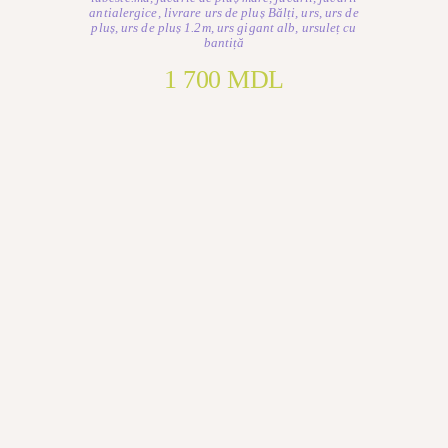
antialergice
,
livrare urs de pluș Bălți
,
urs
,
urs de
pluș
,
urs de pluș 1.2m
,
urs gigant alb
,
ursuleț cu
bantiță
1 700
MDL