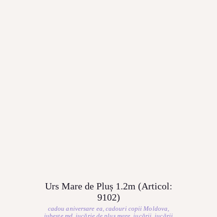
Urs Mare de Pluș 1.2m (Articol:
9102)
cadou aniversare ea
,
cadouri copii Moldova
,
iubeste.md
,
jucărie de pluș mare
,
jucării
,
jucării