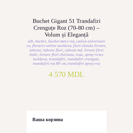
Buchet Gigant 51 Trandafiri
Crenguțe Roz (70-80 cm) –
Volum și Eleganță
alb
,
buchet
,
buchet mare roz
,
cadou aniversare
ea
,
florarie online moldova
,
flori olanda livrare
,
iubeste
,
iubeste flori
,
iubeste.md
,
livrare flori
balti
,
livrare flori chisinau
,
roșu
,
spray roses
moldova
,
trandafiri
,
trandafiri crenguțe
,
trandafiri roz 80 cm
,
trandafiri spray roz
4 570
MDL
Ваша корзина